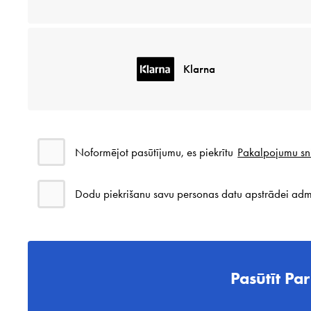
Klarna
Noformējot pasūtījumu, es piekrītu
Pakalpojumu sn
Dodu piekrišanu savu personas datu apstrādei adm
Pasūtīt Par