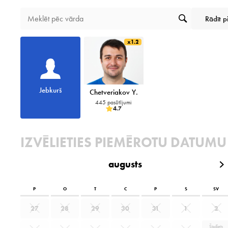
Rādīt p
x1.2
Jebkurš
Chetveriakov Y.
445 pasūtījumi
4.7
IZVĒLIETIES PIEMĒROTU DATUMU
augusts
P
O
T
C
P
S
SV
27
28
29
30
31
1
2
Šodien