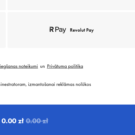
Revolut Pay
iegšanas noteikumi
un
Privātuma politika
inestratoram, izmantošanai reklāmas nolūkos
0.00 zł
0.00 zł