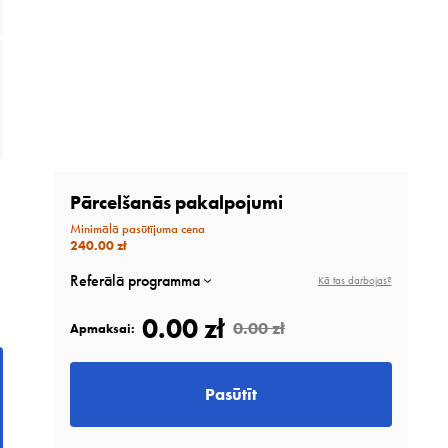
Pārcelšanās pakalpojumi
Minimālā pasūtījuma cena
240.00 zł
Referālā programma
Kā tas darbojas?
0.00 zł
0.00 zł
Apmaksai:
Pasūtīt