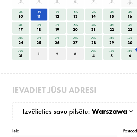
3
4
5
6
7
8
9
-3%
-5%
-3%
-5%
-3%
-5%
-5%
10
11
12
13
14
15
16
-3%
-3%
-3%
-5%
-3%
-3%
-5%
17
18
19
20
21
22
23
-3%
-3%
-5%
-3%
-5%
-3%
-5%
24
25
26
27
28
29
30
-5%
-5%
-5%
-3%
1
2
3
31
4
5
6
IEVADIET JŪSU ADRESI
Izvēlieties savu pilsētu:
Warszawa
Iela
Postco