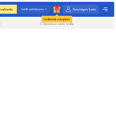
Personīgais konts
rcelšanās
Vairāk pakalpojumu
Uzdāvināt uzkopšanu
3. Apmaksas veida izvēle