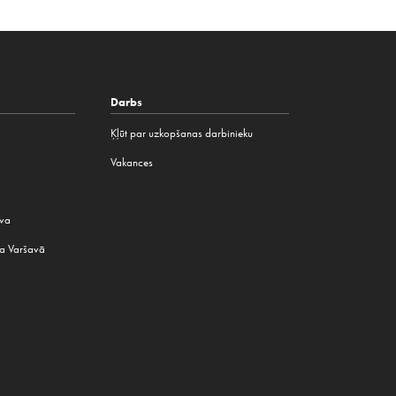
Darbs
Ķļūt par uzkopšanas darbinieku
Vakances
ava
na Varšavā