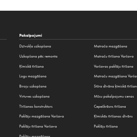
Pakalpojumi
Dzīvokļa uzkopšana
Matrača mazgāšana
Uzkopšana pēc remonta
Matraču tīrīšana Varšava
Ķīmiskā tīrīšana
Varšavas paklāju tīrīšana
Logu mazgāšana
Matraču mazgāšana Varš
Biroju uzkopšana
Stūra dīvāna ķīmiskā tīrīša
Virtuves uzkopšana
Mūsu pakalpojumu cenas
Tīrīšanas konstruktors
Cepeškrāsns tīrīšana
Paklāju mazgāšana Varšava
Ķīmiskās tīrīšanas dīvāns
Paklāju tīrīšana Varšava
Paklāju tīrīšana
Paklāju mazgāšana