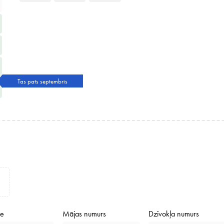
Tas pats septembris
de
Mājas numurs
Dzīvokļa numurs