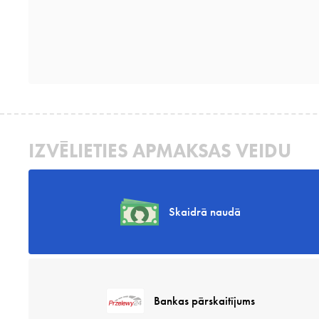
IZVĒLIETIES APMAKSAS VEIDU
Skaidrā naudā
Bankas pārskaitījums