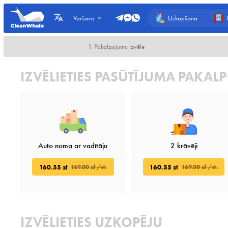
Uzkopšana
Varšava
1. Pakalpojumu izvēle
IZVĒLIETIES PASŪTĪJUMA PAKA
Auto noma ar vadītāju
2 krāvēji
160.55 zł
160.55 zł
169.00 zł /st.
169.00 zł /st.
IZVĒLIETIES UZKOPĒJU