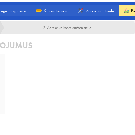
Logu mazgāšana
Ķīmiskā tīrīšana
Meistars uz stundu
Pā
2. Adrese un kontaktinformācija
LPOJUMUS