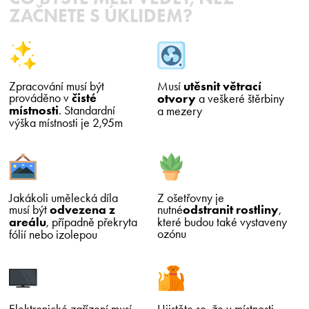
ZAČNETE S ÚKLIDEM?
Zpracování musí být
Musí
utěsnit větrací
prováděno v
čisté
otvory
a veškeré štěrbiny
místnosti
. Standardní
a mezery
výška místnosti je 2,95m
Jakákoli umělecká díla
Z ošetřovny je
musí být
odvezena z
nutné
odstranit rostliny
,
areálu
, případně překryta
které budou také vystaveny
ozónu
fólií nebo izolepou
Elektronické zařízení musí
Ujistěte se, že v místnosti