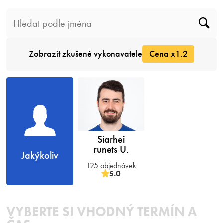
Zobrazit zkušené vykonavatele
Cena x1.2
Siarhei
runets U.
Jakýkoliv
125 objednávek
5.0
VYBERTE SI VHODNÝ TERMÍN A