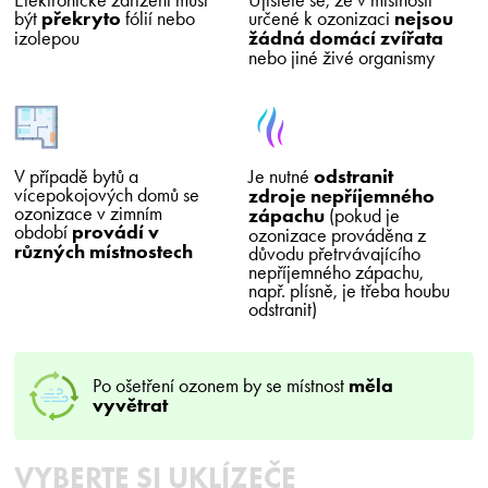
být
překryto
fólií nebo
určené k ozonizaci
nejsou
izolepou
žádná domácí zvířata
nebo jiné živé organismy
V případě bytů a
Je nutné
odstranit
vícepokojových domů se
zdroje nepříjemného
ozonizace v zimním
zápachu
(pokud je
období
provádí v
ozonizace prováděna z
různých místnostech
důvodu přetrvávajícího
nepříjemného zápachu,
např. plísně, je třeba houbu
odstranit)
Po ošetření ozonem by se místnost
měla
vyvětrat
VYBERTE SI UKLÍZEČE