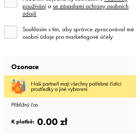
používání
a
se zásadami ochrany osobních
údajů
Souhlasím s tím, aby správce zpracovával mé
osobní údaje pro marketingové účely
Ozonace
Naši partneři mají všechny potřebné čisticí
prostředky a jiné vybavení
Přibližný čas
0.00 zł
K platbě: