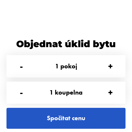
Objednat úklid bytu
-
+
1
pokoj
-
+
1
koupelna
Spočítat cenu