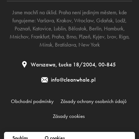
Jsme machři na úklid. Praha není jediným městem, kde
fungujeme:
Varšava
,
Krakov
,
Wroclaw
,
Gdaňsk
,
Lodž
,
Poznaň
,
Katovice
,
Lublin
,
Bělostok
,
Berlín
,
Hamburk
,
Mnichov
,
Frankfurt
,
Praha
,
Brno
,
Plzeň
,
Kyjev
,
Lvov
,
Riga
,
Minsk
,
Bratislava
,
New York
Warszawa, Łucka 18/2004, 00-845
info@cleanwhale.pl
Obchodní podmínky
Zásady ochrany osobních údajů
Zásady cookies
Clean Whale Sp. z o.o., KRS 0000868230, NIP: 6751738063,
Souhlas
O cookies