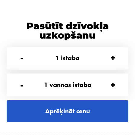
Pasūtīt dzīvokļa
uzkopšanu
-
+
1
istaba
-
+
1
vannas istaba
Aprēķināt cenu