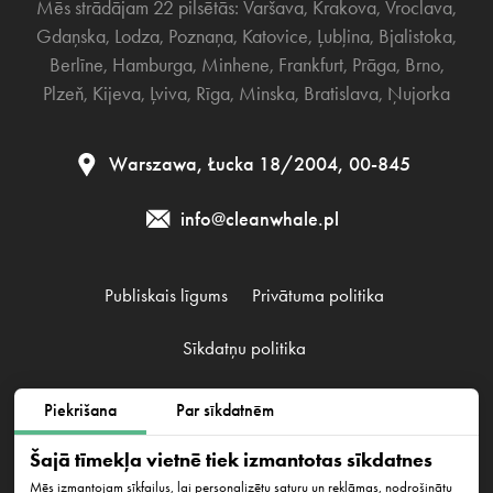
Mēs strādājam 22 pilsētās:
Varšava
,
Krakova
,
Vroclava
,
Gdaņska
,
Lodza
,
Poznaņa
,
Katovice
,
Ļubļina
,
Bjalistoka
,
Berlīne
,
Hamburga
,
Minhene
,
Frankfurt
,
Prāga
,
Brno
,
Plzeň
,
Kijeva
,
Ļviva
,
Rīga
,
Minska
,
Bratislava
,
Ņujorka
Warszawa, Łucka 18/2004, 00-845
info@cleanwhale.pl
Publiskais līgums
Privātuma politika
Sīkdatņu politika
Piekrišana
Par sīkdatnēm
Clean Whale Sp. z o.o., KRS 0000868230, NIP: 6751738063,
REGON: 38745511400000
Šajā tīmekļa vietnē tiek izmantotas sīkdatnes
Warszawa, Łucka 18/2004, 00-845
Mēs izmantojam sīkfailus, lai personalizētu saturu un reklāmas, nodrošinātu