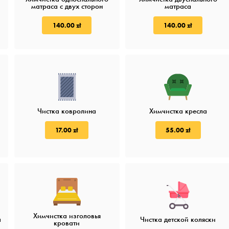
матраса c двух сторон
матраса
140.00 zł
140.00 zł
Чистка ковролина
Химчистка кресла
17.00 zł
55.00 zł
Химчистка изголовья
а
Чистка детской коляски
кровати