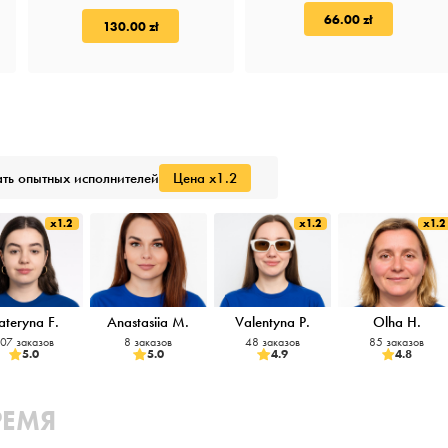
66.00 zł
130.00 zł
ть опытных исполнителей
Цена x1.2
x1.2
x1.2
x1.2
ateryna F.
Anastasiia M.
Valentyna P.
Olha H.
07 заказов
8 заказов
48 заказов
85 заказов
5.0
5.0
4.9
4.8
РЕМЯ