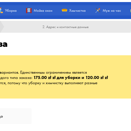
Уборка
Мойка окон
Химчистка
Муж на час
2. Адрес и контактные данные
ва
вариантов. Единственным ограничением является
дого типа заказа:
175.00 zł zł для уборки и 120.00 zł zł
тся, потому что уборку и химчистку выполняют разные
цо