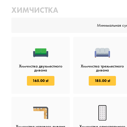
ХИМЧИСТКА
Минимальная су
Химчистка двухместного
Химчистка трехместного
дивана
дивана
165.00 zł
185.00 zł
Химчистка углового дивана
Химчистка односпального