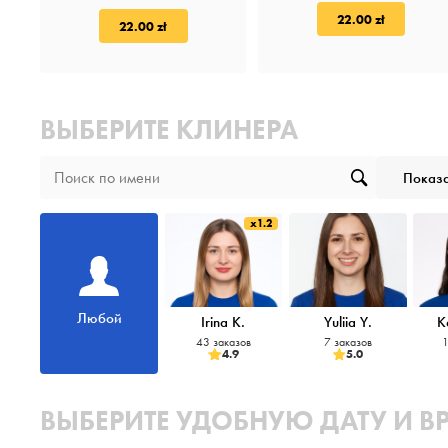
22.00 zł
22.00 zł
ВЫБЕРИТЕ КЛИНЕРА
Показа
x1.2
Любой
Irina K.
Yuliia Y.
K
43 заказов
7 заказов
1
4.9
5.0
ВЫБЕРИТЕ УДОБНУЮ ДАТУ И В