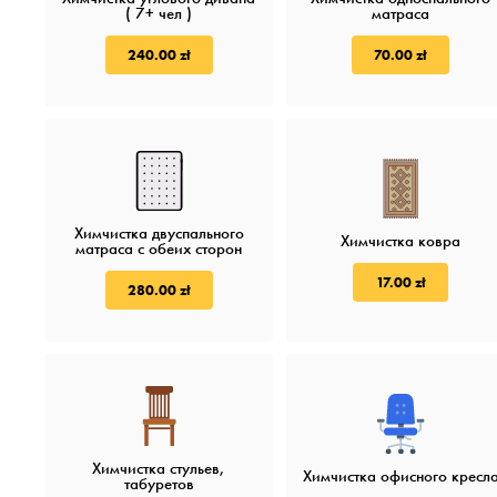
( 7+ чел )
матраса
240.00 zł
70.00 zł
Химчистка двуспального
Химчистка ковра
матраса с обеих сторон
17.00 zł
280.00 zł
Химчистка стульев,
Химчистка офисного кресл
табуретов