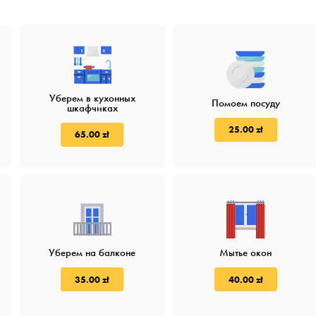
Уберем в кухонных
Помоем посуду
шкафчиках
25.00 zł
65.00 zł
Уберем на балконе
Мытье окон
35.00 zł
40.00 zł