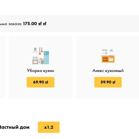
мма заказа
175.00 zł zł
Уборка кухни
Анекс кухонный
69.90 zł
59.90 zł
Частный дом
x1.2