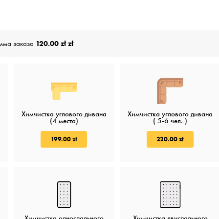
мма заказа
120.00 zł zł
Химчистка углового дивана
Химчистка углового дивана
(4 места)
( 5-6 чел. )
199.00 zł
220.00 zł
Химчистка односпального
Химчистка двуспального