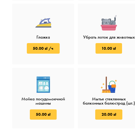
Глажка
Убрать лоток для животных
50.00 zł /ч
10.00 zł
Мойка посудомоечной
Мытье стеклянных
машины
балконных балюстрад (шт.)
50.00 zł
20.00 zł