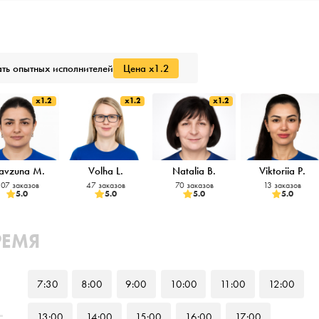
ть опытных исполнителей
Цена x1.2
x1.2
x1.2
x1.2
avzuna M.
Volha L.
Natalia B.
Viktoriia P.
07 заказов
47 заказов
70 заказов
13 заказов
5.0
5.0
5.0
5.0
РЕМЯ
7
:30
8
:00
9
:00
10
:00
11
:00
12
:00
13
:00
14
:00
15
:00
16
:00
17
:00