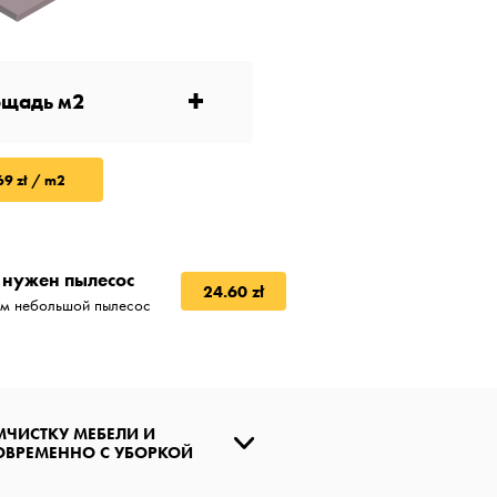
+
69 zł / m2
 нужен пылесос
24.60 zł
м небольшой пылесос
МЧИСТКУ МЕБЕЛИ И
ОВРЕМЕННО С УБОРКОЙ