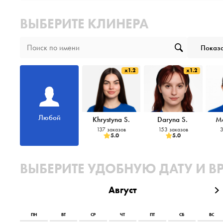
ВЫБЕРИТЕ КЛИНЕРА
Показа
x1.2
x1.2
Любой
Khrystyna S.
Daryna S.
M
137 заказов
153 заказов
3
5.0
5.0
ВЫБЕРИТЕ УДОБНУЮ ДАТУ И В
Август
ПН
ВТ
СР
ЧТ
ПТ
СБ
ВС