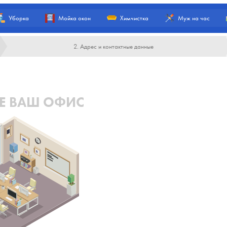
Уборка
Мойка окон
Химчистка
Муж на час
2. Адрес и контактные данные
Е ВАШ ОФИС