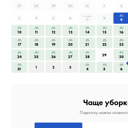
27
28
29
30
31
1
2
-5%
сегодня
3
4
5
6
8
7
9
-3%
-5%
-3%
-5%
-3%
-5%
-5%
10
11
12
13
14
15
16
-3%
-3%
-3%
-5%
-3%
-3%
-5%
17
18
19
20
21
22
23
-3%
-3%
-5%
-3%
-5%
-5%
29
24
25
26
27
28
30
-5%
-5%
-5%
-3%
1
2
3
31
4
5
6
Чаще уборк
Подписку можно отменить