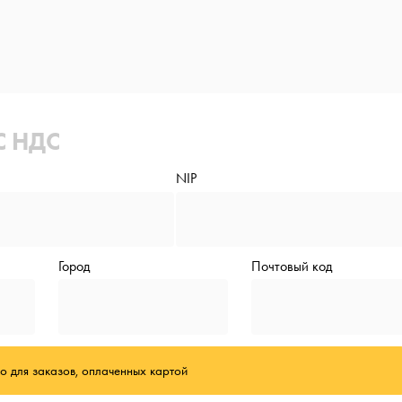
С НДС
NIP
Город
Почтовый код
о для заказов, оплаченных картой