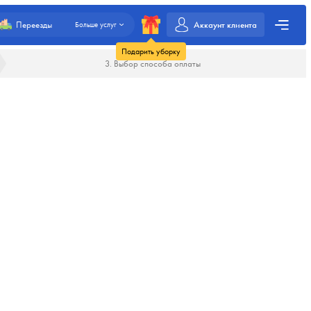
Аккаунт клиента
Переезды
Больше услуг
Подарить уборку
3. Выбор способа оплаты