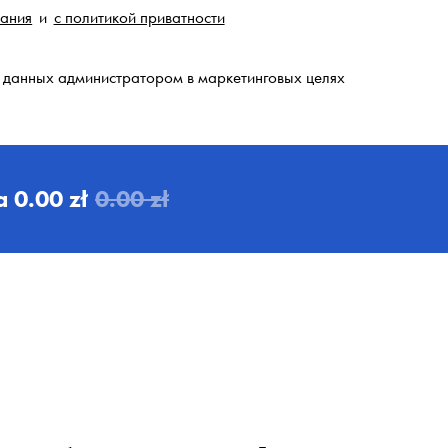
вания
и
с политикой приватности
 данных администратором в маркетинговых целях
а
0.00 zł
0.00 zł