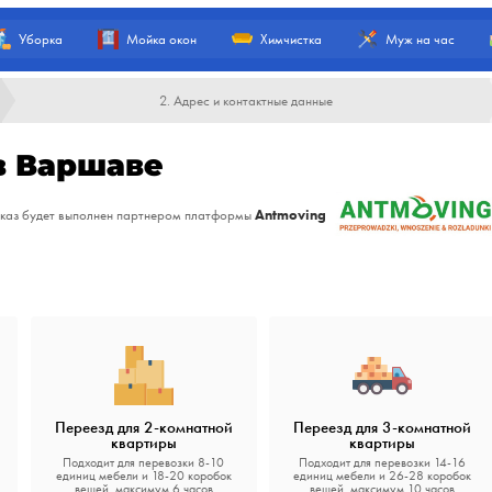
Уборка
Мойка окон
Химчистка
Муж на час
2. Адрес и контактные данные
в Варшаве
Antmoving
каз будет выполнен партнером платформы
Переезд для 2-комнатной
Переезд для 3-комнатной
квартиры
квартиры
Подходит для перевозки 8-10
Подходит для перевозки 14-16
единиц мебели и 18-20 коробок
единиц мебели и 26-28 коробок
вещей, максимум 6 часов
вещей, максимум 10 часов