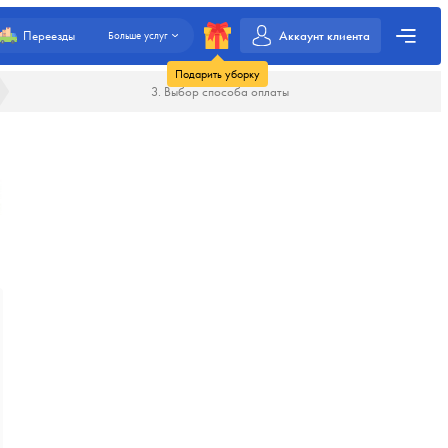
Аккаунт клиента
Переезды
Больше услуг
Подарить уборку
3. Выбор способа оплаты