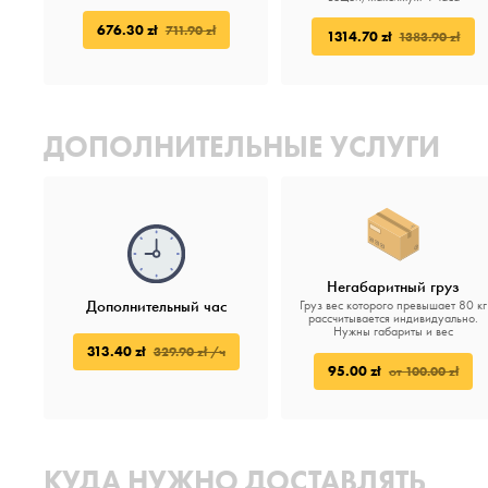
676.30 zł
711.90 zł
1314.70 zł
1383.90 zł
ДОПОЛНИТЕЛЬНЫЕ УСЛУГИ
Негабаритный груз
Дополнительный час
Груз вес которого превышает 80 кг
рассчитывается индивидуально.
Нужны габариты и вес
313.40 zł
329.90 zł /ч
95.00 zł
от 100.00 zł
КУДА НУЖНО ДОСТАВЛЯТЬ