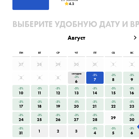
4.2
ВЫБЕРИТЕ УДОБНУЮ ДАТУ И В
Август
ПН
ВТ
СР
ЧТ
ПТ
СБ
ВС
27
28
29
30
31
1
2
сегодня
-5%
-3%
-5%
3
4
5
-3%
7
8
9
6
-3%
-5%
-3%
-5%
-3%
-5%
-5%
10
11
12
13
14
15
16
-3%
-3%
-3%
-5%
-3%
-3%
-5%
17
18
19
20
21
22
23
-3%
-3%
-5%
-3%
-5%
-5%
29
24
25
26
27
28
30
-5%
-5%
-5%
-3%
1
2
3
31
4
5
6