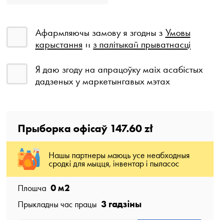
Афармляючы замову я згодны з
Умовы
карыстання
и
з палітыкай прыватнасці
Я даю згоду на апрацоўку маіх асабістых
дадзеных у маркетынгавых мэтах
Прыборка офісаў
147.60 zł
Нашы партнеры маюць усе неабходныя
сродкі для мыцця, інвентар і пыласос
0
м2
Плошча
3 гадзіны
Прыкладны час працы