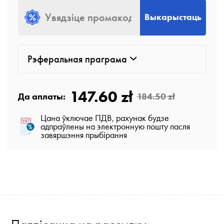
Выкарыстаць
Рэферальная праграма
147.60 zł
Да аплаты:
184.50 zł
Цана ўключае ПДВ, рахунак будзе
адпраўлены на электронную пошту пасля
завяршэння прыбірання