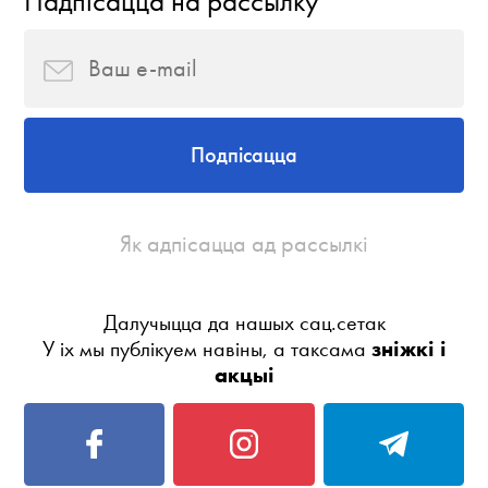
Падпісацца на рассылку
Подпісацца
Як адпісацца ад рассылкі
Далучыцца да нашых сац.сетак
У іх мы публікуем навіны, а таксама
зніжкі і
акцыі