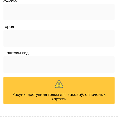
Горад
Паштовы код
Рахункі даступныя толькі для заказаў, аплачаных
карткай