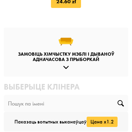
24.60 zł
ЗАМОВІЦЬ ХІМЧЫСТКУ МЭБЛІ І ДЫВАНОЎ
АДНАЧАСОВА З ПРЫБОРКАЙ
ВЫБЕРЫЦЕ КЛІНЕРА
Паказаць вопытных выканаўцаў
Цана x1.2