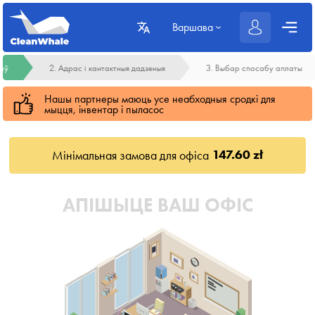
Варшава
гаў
2. Адрас і кантактныя дадзеныя
3. Выбар спосабу аплаты
Нашы партнеры маюць усе неабходныя сродкі для
мыцця, інвентар і пыласос
147.60 zł
Мінімальная замова для офіса
АПІШЫЦЕ ВАШ ОФІС