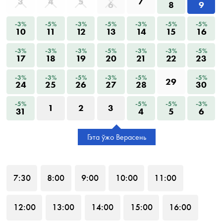
3
4
5
7
6
8
9
-3%
-5%
-3%
-5%
-3%
-5%
-5%
10
11
12
13
14
15
16
-3%
-3%
-3%
-5%
-3%
-3%
-5%
17
18
19
20
21
22
23
-3%
-3%
-5%
-3%
-5%
-5%
29
24
25
26
27
28
30
-5%
-5%
-5%
-3%
1
2
3
31
4
5
6
Гэта ўжо Верасень
7
:30
8
:00
9
:00
10
:00
11
:00
12
:00
13
:00
14
:00
15
:00
16
:00