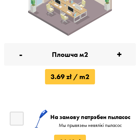
-
+
3.69 zł / m2
На замову патрэбен пыласос
Мы прывязем невялікі пыласос