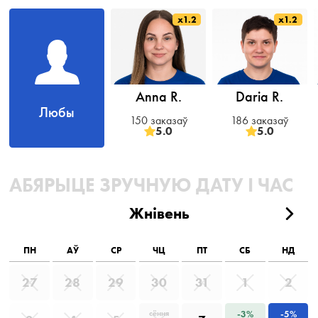
x1.2
x1.2
Anna R.
Daria R.
Любы
150 заказаў
186 заказаў
5.0
5.0
АБЯРЫЦЕ ЗРУЧНУЮ ДАТУ І ЧАС
Жнівень
ПН
АЎ
СР
ЧЦ
ПТ
СБ
НД
27
28
29
30
31
1
2
-3%
-5%
сёння