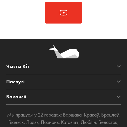
Чысты Кіт
Паслугі
Вакансіі
Мы працуем у 22 гарадах:
Варшава
,
Кракаў
,
Вроцлаў
,
Гданьск
,
Лодзь
,
Познань
,
Катавіцэ
,
Люблін
,
Беласток
,