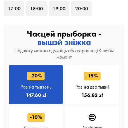
17
:00
18
:00
19
:00
20
:00
Часцей прыборка -
вышэй зніжка
Падпіску можна адмяніць або перанесці ў любы
момант
-20%
-15%
Раз на тыдзень
Раз на два тыдні
147.60 zł
156.82 zł
😔
-10%
Адзін раз