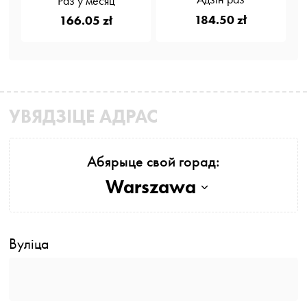
Раз у месяц
184.50 zł
166.05 zł
УВЯДЗІЦЕ АДРАС
Абярыце свой горад:
Warszawa
Вуліца