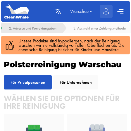
Warschau
2. Adresse und Kontaktangaben
3. Auswahl einer Zahlungsmethode
Unsere Produkte sind hypoallergen, nach der Reinigung
waschen wir sie vollständig von allen Oberflächen ab. Die
chemische Reinigung ist sicher für Kinder und Haustiere
Polsterreinigung Warschau
Für Privatpersonen
Für Unternehmen
WÄHLEN SIE DIE OPTIONEN FÜR
IHRE REINIGUNG