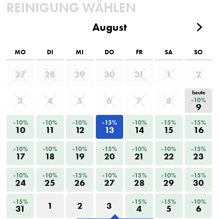
REINIGUNG WÄHLEN
August
MO
DI
MI
DO
FR
SA
SO
27
28
29
30
31
1
2
heute
3
4
5
6
7
8
-10%
9
-10%
-10%
-10%
-15%
-10%
-15%
-15%
10
11
12
13
14
15
16
-10%
-10%
-10%
-15%
-10%
-10%
-15%
17
18
19
20
21
22
23
-10%
-10%
-15%
-10%
-15%
-10%
-15%
24
25
26
27
28
29
30
-15%
-15%
-15%
-10%
1
2
3
31
4
5
6