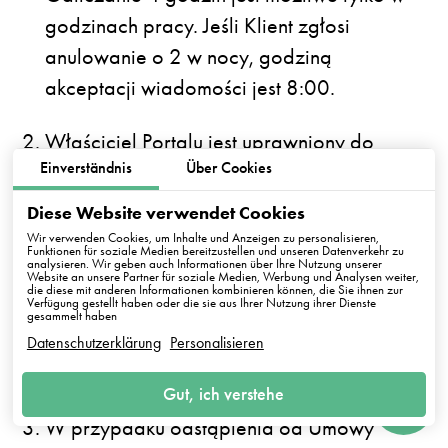
godzinach pracy. Jeśli Klient zgłosi
anulowanie o 2 w nocy, godziną
akceptacji wiadomości jest 8:00.
Właściciel Portalu jest uprawniony do
Einverständnis
Über Cookies
odstąpienia od Umowy, w przypadku:
zaistnienia siły wyższej
Diese Website verwendet Cookies
uniemożliwiającej realizację Umowy,
Wir verwenden Cookies, um Inhalte und Anzeigen zu personalisieren,
Funktionen für soziale Medien bereitzustellen und unseren Datenverkehr zu
analysieren. Wir geben auch Informationen über Ihre Nutzung unserer
przekazania przez Klienta
Website an unsere Partner für soziale Medien, Werbung und Analysen weiter,
die diese mit anderen Informationen kombinieren können, die Sie ihnen zur
Verfügung gestellt haben oder die sie aus Ihrer Nutzung ihrer Dienste
nieprawidłowego lub nieosiągalnego
gesammelt haben
numer telefonu lub adresu wykonania
Datenschutzerklärung
Personalisieren
Usługi.
Gut, ich verstehe
W przypadku odstąpienia od Umowy