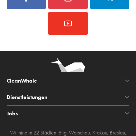
CleanWhale
Dienstleistungen
Jobs
Wir sind in 22 Städten tätig:
Warschau
,
Krakau
,
Breslau
,