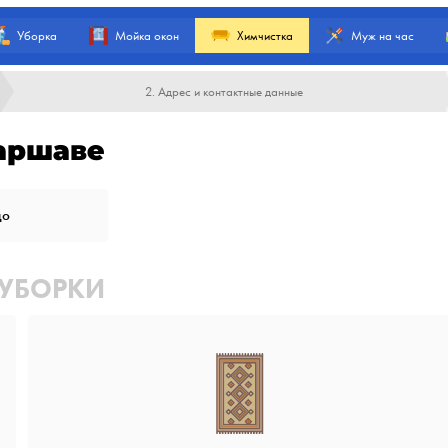
Уборка
Мойка окон
Химчистка
Муж на час
2. Адрес и контактные данные
аршаве
цо
 УБОРКИ