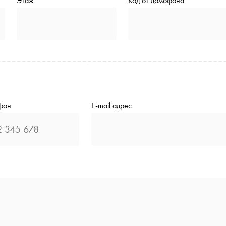
Этаж
Код от домофона
фон
E-mail адрес