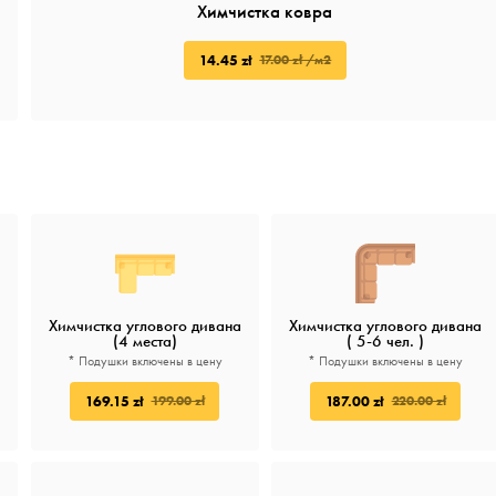
Химчистка ковра
14.45 zł
17.00 zł /м2
Химчистка углового дивана
Химчистка углового дивана
(4 места)
( 5-6 чел. )
* Подушки включены в цену
* Подушки включены в цену
169.15 zł
187.00 zł
199.00 zł
220.00 zł