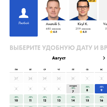
x1.2
Любой
Anatolii S.
Kiryl K.
Vo
680 заказов
2119 заказов
5
4.8
4.8
ВЫБЕРИТЕ УДОБНУЮ ДАТУ И В
Август
ПН
ВТ
СР
ЧТ
ПТ
СБ
ВС
27
28
29
30
31
1
2
сегодня
-10%
-15%
3
4
5
6
-10%
8
9
7
-10%
-15%
-10%
-15%
-10%
-15%
-15%
10
11
12
13
14
15
16