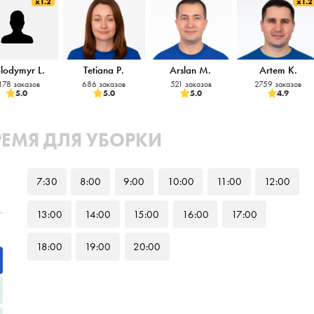
x1.2
x1.2
lodymyr L.
Tetiana P.
Arslan M.
Artem K.
178 заказов
686 заказов
521 заказов
2759 заказов
5.0
5.0
5.0
4.9
РЕМЯ ДЛЯ УБОРКИ
7
:30
8
:00
9
:00
10
:00
11
:00
12
:00
13
:00
14
:00
15
:00
16
:00
17
:00
18
:00
19
:00
20
:00