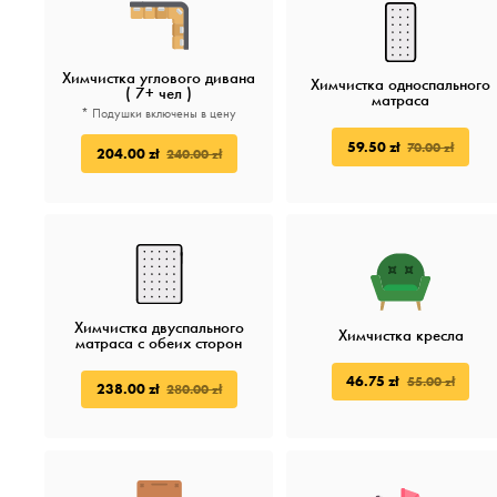
Химчистка углового дивана
Химчистка односпального
( 7+ чел )
матраса
* Подушки включены в цену
59.50 zł
70.00 zł
204.00 zł
240.00 zł
Химчистка двуспального
Химчистка кресла
матраса с обеих сторон
46.75 zł
55.00 zł
238.00 zł
280.00 zł