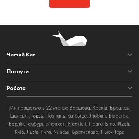
Чистий Кит
Послуги
Робота
Ми працюємо в 22 містах:
Варшава
,
Краків
,
Вроцлав
,
Гданськ
,
Лодзь
,
Познань
,
Катовіце
,
Люблін
,
Білосток
,
Берлін
,
Гамбург
,
Мюнхен
,
Frankfurt
,
Прага
,
Brno
,
Plzeň
,
Київ
,
Львів
,
Рига
,
Мінськ
,
Братислава
,
Нью-Йорк