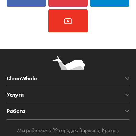
CleanWhale
Услуги
Работа
Мы работаем в 22 городах:
Варшава
,
Краков
,