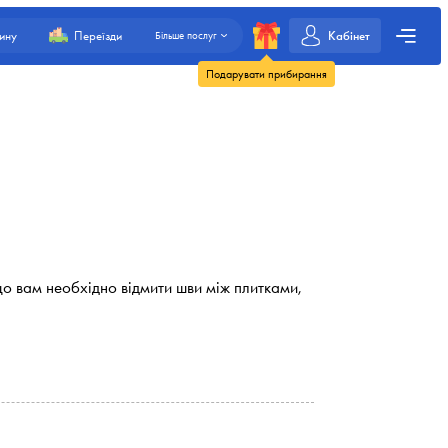
Кабінет
ину
Переїзди
Більше послуг
Подарувати прибирання
що вам необхідно відмити шви між плитками,