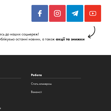
есь до наших соцмереж!
ублікуємо останні новини, а також
акції та знижки
Робота
Стать клинером
а
Вакансії
а