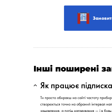
Замовит
Інші поширені з
Як працює підписк
Ти просто обираєш на сайті частоту приби
створюється точно на обраний інтервал нап
замовлення, а потім нагадування — і в буд