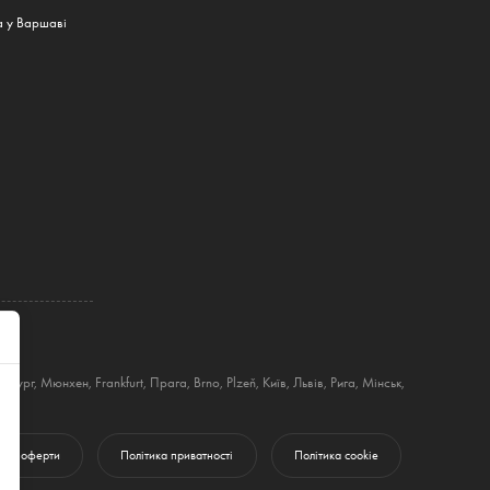
а у Варшаві
амбург
,
Мюнхен
,
Frankfurt
,
Прага
,
Brno
,
Plzeň
,
Київ
,
Львів
,
Рига
,
Мінськ
,
чної оферти
Політика приватності
Політика cookie