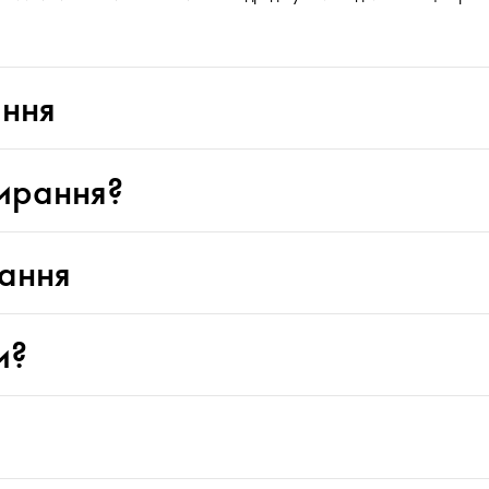
ання
ирання?
ання
и?