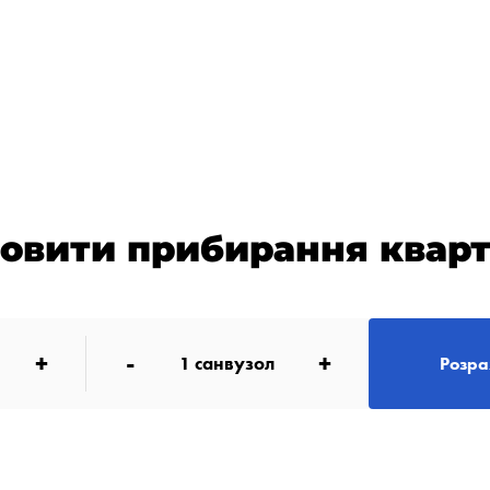
овити прибирання квар
+
-
+
1
санвузол
Розра