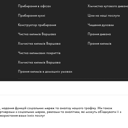
Прибирання в офісах
Хімчистка кутового диван
Прибирання кухні
Ціни на наші послуги
Конструктор прибирання
Чищення духовки
Чистка килимів Варшава
Прання дивана
Хімчистка килимів Варшава
Прання килимів
Чистка килимових покриттів
Хімчистка килимів Варшава
Прання килимів в домашніх умовах
Всі наші послуги
ава
,
Краків
,
Вроцлав
,
Гданськ
,
Лодзь
,
Познань
,
Катовіце
,
Люблін
,
Білосток
,
Берлін
,
Г
, надання функцій соціальних мереж та аналізу нашого трафіку. Ми також
нерами з соціальних мереж, реклами та аналітики, які можуть об'єднувати її з
икористання вами їхніх послуг
, 00-845
info@cleanwhale.pl
Договір публі