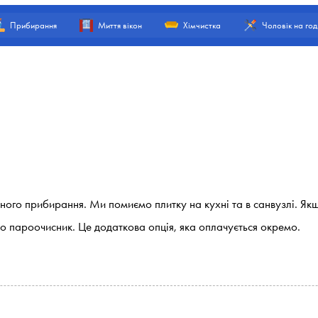
Прибирання
Миття вікон
Хімчистка
Чоловік на год
ного прибирання. Ми помиємо плитку на кухні та в санвузлі. Як
емо пароочисник. Це додаткова опція, яка оплачується окремо.