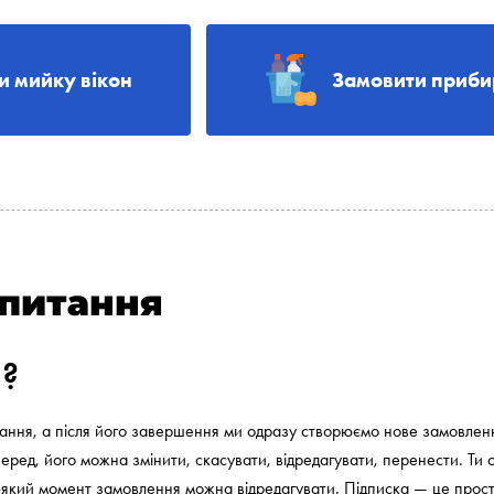
и мийку вікон
Замовити приби
апитання
а?
рання, а після його завершення ми одразу створюємо нове замовле
еред, його можна змінити, скасувати, відредагувати, перенести. Ти
ь-який момент замовлення можна відредагувати. Підписка — це прост