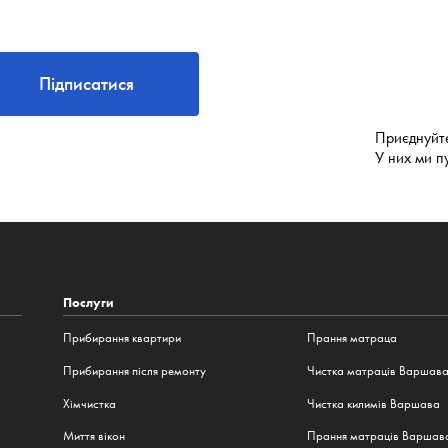
Підписатися
Приєднуйт
У них ми п
Послуги
Прибирання квартири
Прання матраца
Прибирання після ремонту
Чистка матраців Варшав
Хімчистка
Чистка килимів Варшава
Миття вікон
Прання матраців Варшав