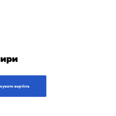
тири
хувати вартість