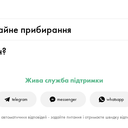
чайне прибирання
н?
Жива служба підтримки
telegram
messenger
whatsapp
і автоматичних відповідей - задайте питання і отримаєте швидку відп