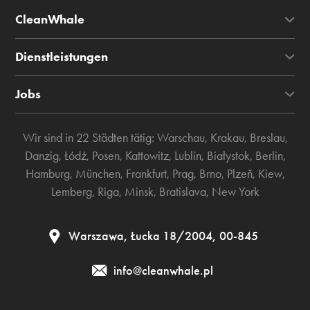
CleanWhale
Dienstleistungen
Jobs
Wir sind in 22 Städten tätig:
Warschau
,
Krakau
,
Breslau
,
Danzig
,
Łódź
,
Posen
,
Kattowitz
,
Lublin
,
Białystok
,
Berlin
,
Hamburg
,
München
,
Frankfurt
,
Prag
,
Brno
,
Plzeň
,
Kiew
,
Lemberg
,
Riga
,
Minsk
,
Bratislava
,
New York
Warszawa, Łucka 18/2004, 00-845
info@cleanwhale.pl