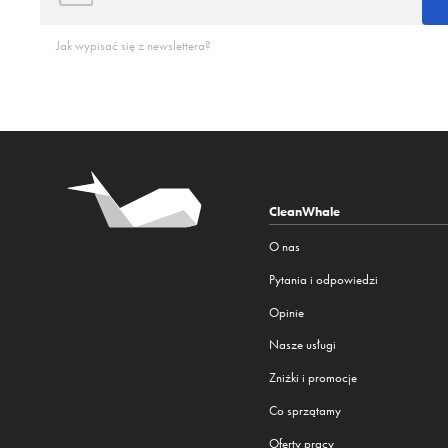
Jak wypisać się z newslettera?
CleanWhale
O nas
Pytania i odpowiedzi
Opinie
Nasze usługi
Zniżki i promocje
Co sprzątamy
Oferty pracy