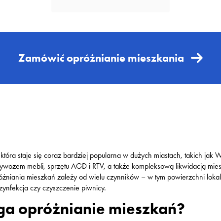
Zamówić opróżnianie mieszkania
 która staje się coraz bardziej popularna w dużych miastach, takich ja
 wywozem mebli, sprzętu AGD i RTV, a także kompleksową likwidacją mi
żniania mieszkań zależy od wielu czynników – w tym powierzchni lokalu
zynfekcja czy czyszczenie piwnicy.
ga opróżnianie mieszkań?