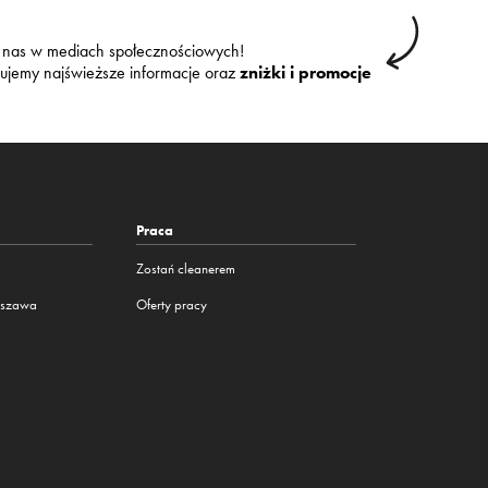
 nas w mediach społecznościowych!
kujemy najświeższe informacje oraz
zniżki i promocje
Praca
Zostań cleanerem
rszawa
Oferty pracy
a