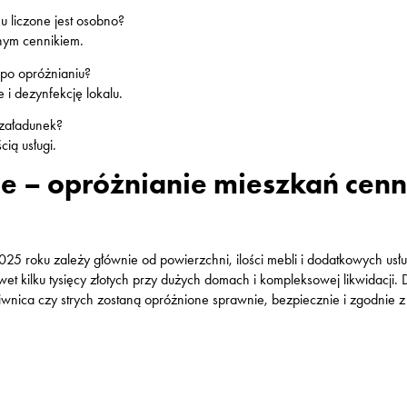
hu liczone jest osobno?
nym cennikiem.
 po opróżnianiu?
i dezynfekcję lokalu.
 załadunek?
cią usługi.
– opróżnianie mieszkań cenni
5 roku zależy głównie od powierzchni, ilości mebli i dodatkowych usłu
t kilku tysięcy złotych przy dużych domach i kompleksowej likwidacji. 
wnica czy strych zostaną opróżnione sprawnie, bezpiecznie i zgodnie z