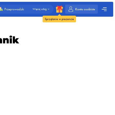
Konto osobiste
Przeprowadzki
Więcej usług
Sprzątanie w prezencie
nnik