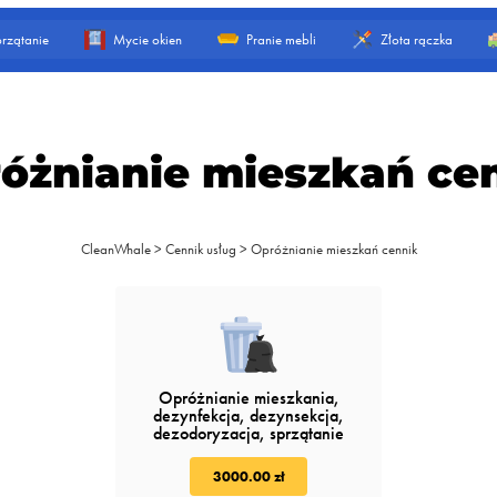
rzątanie
Mycie okien
Pranie mebli
Złota rączka
óżnianie mieszkań ce
CleanWhale
>
Cennik usług
>
Opróżnianie mieszkań cennik
Opróżnianie mieszkania,
dezynfekcja, dezynsekcja,
dezodoryzacja, sprzątanie
3000.00 zł