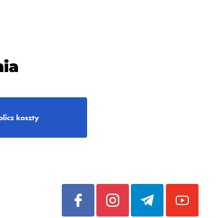
ia
olicz koszty