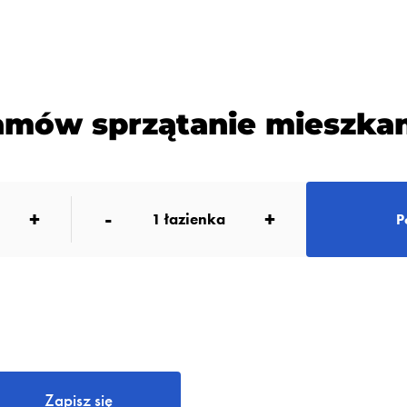
amów sprzątanie mieszkan
+
-
+
1
łazienka
P
Zapisz się