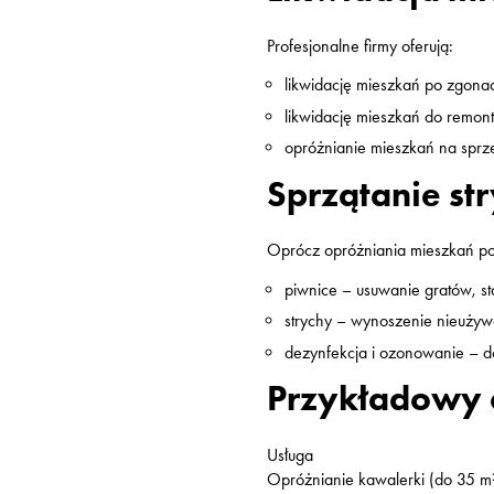
Profesjonalne firmy oferują:
likwidację mieszkań po zgona
likwidację mieszkań do remon
opróżnianie mieszkań na sprze
Sprzątanie st
Oprócz opróżniania mieszkań po
piwnice – usuwanie gratów, st
strychy – wynoszenie nieuży
dezynfekcja i ozonowanie – d
Przykładowy c
Usługa
Opróżnianie kawalerki (do 35 m