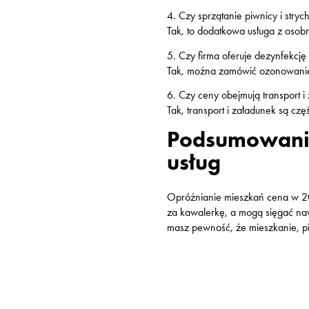
4. Czy sprzątanie piwnicy i stryc
Tak, to dodatkowa usługa z osob
5. Czy firma oferuje dezynfekcję
Tak, można zamówić ozonowanie 
6. Czy ceny obejmują transport i
Tak, transport i załadunek są częś
Podsumowanie 
usług
Opróżnianie mieszkań cena w 202
za kawalerkę, a mogą sięgać nawe
masz pewność, że mieszkanie, pi