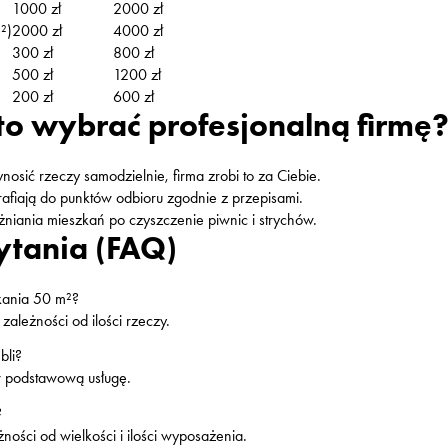
1000 zł
2000 zł
²)
2000 zł
4000 zł
300 zł
800 zł
500 zł
1200 zł
200 zł
600 zł
o wybrać profesjonalną firmę
sić rzeczy samodzielnie, firma zrobi to za Ciebie.
rafiają do punktów odbioru zgodnie z przepisami.
iania mieszkań po czyszczenie piwnic i strychów.
ytania (FAQ)
zkania 50 m²?
zależności od ilości rzeczy.
bli?
w podstawową usługę.
?
ności od wielkości i ilości wyposażenia.