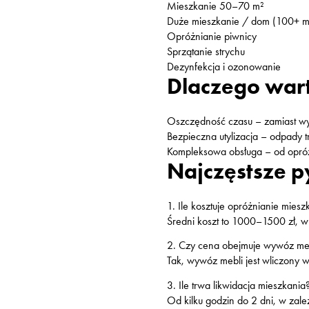
Mieszkanie 50–70 m²
Duże mieszkanie / dom (100+ m
Opróżnianie piwnicy
Sprzątanie strychu
Dezynfekcja i ozonowanie
Dlaczego wart
Oszczędność czasu – zamiast wyno
Bezpieczna utylizacja – odpady t
Kompleksowa obsługa – od opróżn
Najczęstsze p
1. Ile kosztuje opróżnianie mies
Średni koszt to 1000–1500 zł, w 
2. Czy cena obejmuje wywóz me
Tak, wywóz mebli jest wliczony 
3. Ile trwa likwidacja mieszkania
Od kilku godzin do 2 dni, w zależ