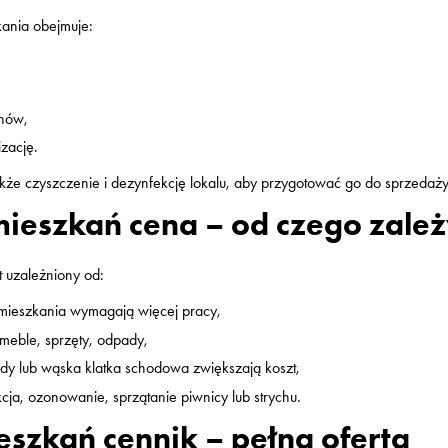
kania obejmuje:
chów,
zację.
akże czyszczenie i dezynfekcję lokalu, aby przygotować go do sprzedaż
ieszkań cena – od czego zależ
t uzależniony od:
 mieszkania wymagają więcej pracy,
 meble, sprzęty, odpady,
indy lub wąska klatka schodowa zwiększają koszt,
ja, ozonowanie, sprzątanie piwnicy lub strychu.
eszkań cennik – pełna oferta