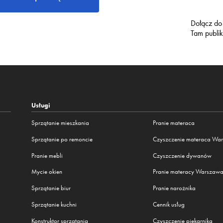
Dołącz do
Tam publi
Usługi
Sprzątanie mieszkania
Pranie materaca
Sprzątanie po remoncie
Czyszczenie materaca Wa
Pranie mebli
Czyszczenie dywanów
Mycie okien
Pranie materacy Warszaw
Sprzątanie biur
Pranie narożnika
Sprzątanie kuchni
Cennik usług
Konstruktor sprzątania
Czyszczenie piekarnika