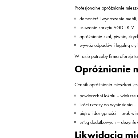
Profesjonalne opróżnianie miesz
demontaż i wynoszenie mebli,
usuwanie sprzętu AGD i RTV,
opróżnianie szaf, piwnic, stry
wywóz odpadów i legalną utyli
W razie potrzeby firma oferuje t
Opróżnianie m
Cennik opróżniania mieszkań jes
powierzchni lokalu – większe
ilości rzeczy do wyniesienia –
piętra i dostępności – brak w
usług dodatkowych – dezynfekc
Likwidacja mi