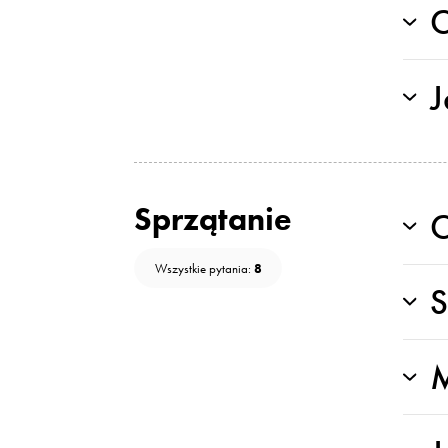
C
J
Sprzątanie
C
8
Wszystkie pytania:
S
M