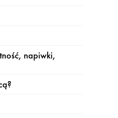
tność, napiwki,
cą?