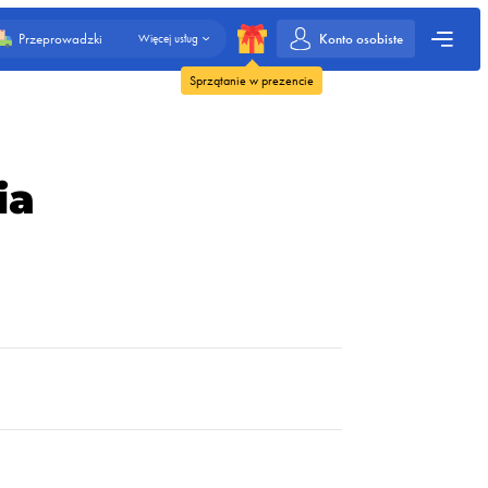
Konto osobiste
Przeprowadzki
Więcej usług
Sprzątanie w prezencie
ia