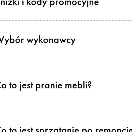
niżki i kody promocyjne
Wybór wykonawcy
o to jest pranie mebli?
o to jest sprzątanie po remonci