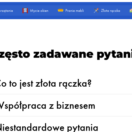
rzątanie
Mycie okien
Pranie mebli
Złota rączka
zęsto zadawane pytan
o to jest złota rączka?
spółpraca z biznesem
iestandardowe pytania