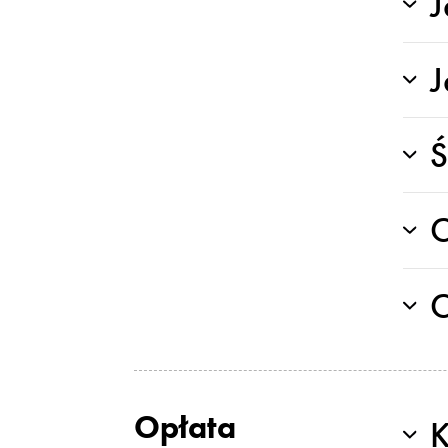
J
J
Ś
C
C
Opłata
K