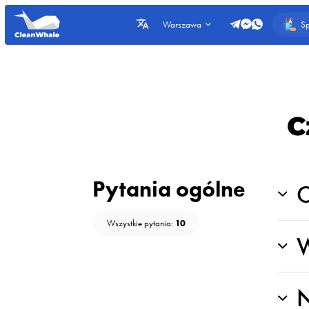
Sp
Warszawa
C
Pytania ogólne
C
10
Wszystkie pytania:
W
N