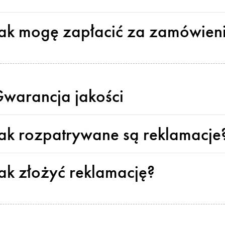
ak mogę zapłacić za zamówien
warancja jakości
ak rozpatrywane są reklamacje
ak złożyć reklamację?