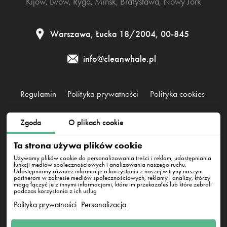
Kijów
,
Lwów
,
Ryga
,
Mińsk
,
Bratysława
,
Nowy Jork
Warszawa, Łucka 18/2004, 00-845
info@cleanwhale.pl
Regulamin
Polityka prywatności
Polityka cookies
Zgoda
O plikach cookie
Clean Whale Sp. z o.o., KRS 0000868230, NIP: 6751738063,
REGON: 38745511400000
Ta strona używa plików cookie
Warszawa, Łucka 18/2004, 00-845
Używamy plików cookie do personalizowania treści i reklam, udostępniania
funkcji mediów społecznościowych i analizowania naszego ruchu.
Udostępniamy również informacje o korzystaniu z naszej witryny naszym
partnerom w zakresie mediów społecznościowych, reklamy i analizy, którzy
mogą łączyć je z innymi informacjami, które im przekazałeś lub które zebrali
podczas korzystania z ich usług
Polityka prywatności
Personalizacja
Napisz do nas