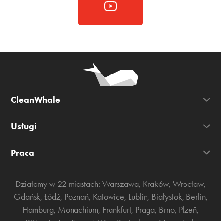
CleanWhale
Usługi
Praca
Działamy w 22 miastach:
Warszawa
,
Kraków
,
Wrocław
,
Gdańsk
,
Łódź
,
Poznań
,
Katowice
,
Lublin
,
Białystok
,
Berlin
,
Hamburg
,
Monachium
,
Frankfurt
,
Praga
,
Brno
,
Plzeň
,