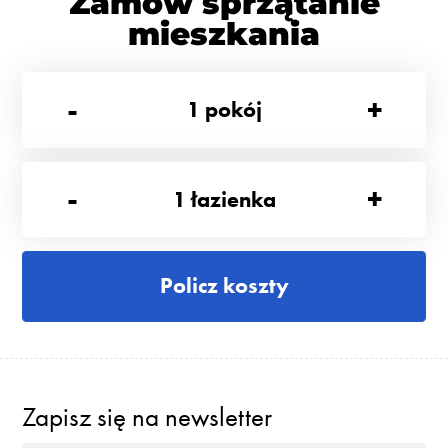
Zamów sprzątanie
mieszkania
-
+
1
pokój
-
+
1
łazienka
Policz koszty
Zapisz się na newsletter