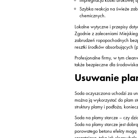
Impregnacja kostki brukowej 
Szybka reakcja na świeże za
chemicznych.
Lokalne wytyczne i przepisy do
Zgodnie z zaleceniami Miejskie
zabrudzeń ropopochodnych bezpoś
resztki środków absorbujących (pi
Profesjonalne firmy, w tym clean
także bezpieczne dla środowiska
Usuwanie plam
Soda oczyszczona uchodzi za uni
można ją wykorzystać do plam sta
struktury plamy i podłoża, koni
Soda na plamy starcze – czy dzi
Soda na plamy starcze jest dobrą
porowatego betonu efekty mogą b
sprzątającą, taką jak cleanwhale.