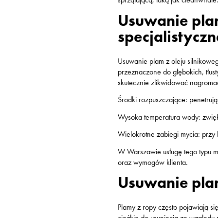
Usuwanie plam
specjalistyczn
Usuwanie plam z oleju silnikow
przeznaczone do głębokich, tłus
skutecznie zlikwidować nagromad
Środki rozpuszczające
: penetruj
Wysoka temperatura wody
: zwię
Wielokrotne zabiegi mycia
: przy
W Warszawie usługę tego typu mo
oraz wymogów klienta.
Usuwanie plam
Plamy z ropy często pojawiają s
ciężkie do usunięcia ze względ