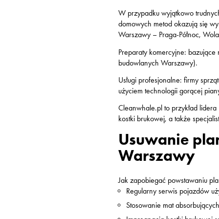
W przypadku wyjątkowo trudnych z
domowych metod okazują się wys
Warszawy – Praga-Północ, Wola, Ż
Preparaty komercyjne
: bazujące 
budowlanych Warszawy).
Usługi profesjonalne
: firmy sprz
użyciem technologii gorącej pia
Cleanwhale.pl to przykład lider
kostki brukowej, a także specjal
Usuwanie plam
Warszawy
Jak zapobiegać powstawaniu pla
Regularny serwis pojazdów uż
Stosowanie mat absorbujących