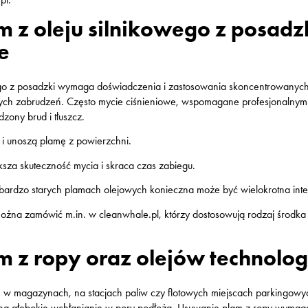
 z oleju silnikowego z posadzk
e
ego z posadzki wymaga doświadczenia i zastosowania skoncentrowanych
tych zabrudzeń. Często mycie ciśnieniowe, wspomagane profesjonalnym
zony brud i tłuszcz.
ą i unoszą plamę z powierzchni.
ksza skuteczność mycia i skraca czas zabiegu.
 bardzo starych plamach olejowych konieczna może być wielokrotna int
żna zamówić m.in. w cleanwhale.pl, którzy dostosowują rodzaj środka i
 z ropy oraz olejów technolog
ię w magazynach, na stacjach paliw czy flotowych miejscach parkingow
u na głębokie wchłanianie w pory podłoża. Usuwanie plam z ropy wymag