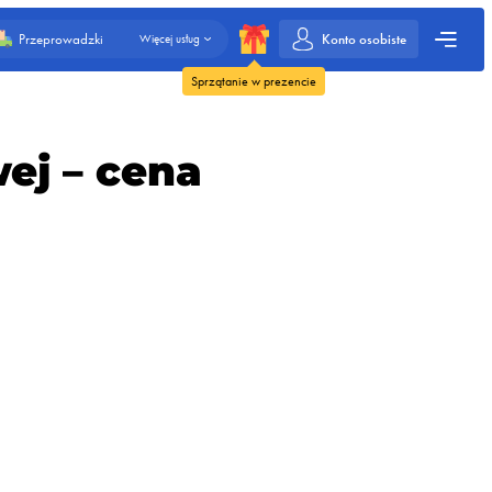
Konto osobiste
Przeprowadzki
Więcej usług
Sprzątanie w prezencie
ej – cena