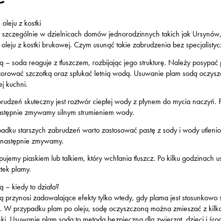
leju z kostki
 szczególnie w dzielnicach domów jednorodzinnych takich jak Ursynó
eju z kostki brukowej. Czym usunąć takie zabrudzenia bez specjalisty
ą
– soda reaguje z tłuszczem, rozbijając jego strukturę. Należy posypa
szorować szczotką oraz spłukać letnią wodą. Usuwanie plam sodą oczysz
j kuchni.
brudzeń skuteczny jest roztwór ciepłej wody z płynem do mycia naczyń.
astępnie zmywamy silnym strumieniem wody.
adku starszych zabrudzeń warto zastosować pastę z sody i wody utlenio
a następnie zmywamy.
ujemy piaskiem lub talkiem, który wchłania tłuszcz. Po kilku godzinac
tek plamy.
 – kiedy to działa?
przynosi zadowalające efekty tylko wtedy, gdy plama jest stosunkowo ś
. W przypadku plam po oleju, sodę oczyszczoną można zmieszać z kilk
i. Usuwanie plam sodą to metoda bezpieczna dla zwierząt, dzieci i śro