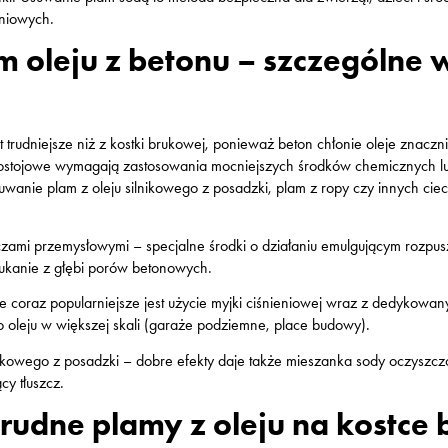
niowych.
m oleju z betonu – szczególne
t trudniejsze niż z kostki brukowej, ponieważ beton chłonie oleje znacz
stojowe wymagają zastosowania mocniejszych środków chemicznych lub
Usuwanie plam z oleju silnikowego z posadzki, plam z ropy czy innych ci
czami przemysłowymi
– specjalne środki o działaniu emulgującym rozpusz
ukanie z głębi porów betonowych.
coraz popularniejsze jest użycie myjki ciśnieniowej wraz z dedykowan
 oleju w większej skali (garaże podziemne, place budowy).
nikowego z posadzki
– dobre efekty daje także mieszanka sody oczyszc
y tłuszcz.
rudne plamy z oleju na kostce