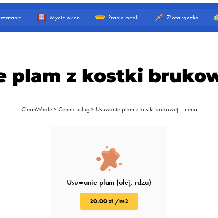
rzątanie
Mycie okien
Pranie mebli
Złota rączka
 plam z kostki brukow
CleanWhale
>
Cennik usług
>
Usuwanie plam z kostki brukowej – cena
Usuwanie plam (olej, rdza)
20.00 zł /m2