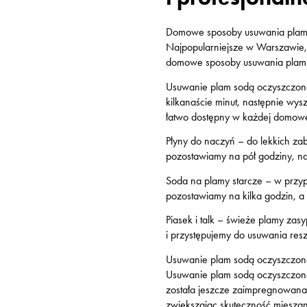
Domowe sposoby usuwania plam o
Najpopularniejsze w Warszawie,
domowe sposoby usuwania plam ol
Usuwanie plam sodą oczyszczon
kilkanaście minut, następnie wy
łatwo dostępny w każdej domowe
Płyny do naczyń
– do lekkich za
pozostawiamy na pół godziny, n
Soda na plamy starcze
– w przyp
pozostawiamy na kilka godzin, 
Piasek i talk
– świeże plamy zasyp
i przystępujemy do usuwania resz
Usuwanie plam sodą oczyszczoną
Usuwanie plam sodą oczyszczoną 
została jeszcze zaimpregnowana
zwiększając skuteczność mieszank