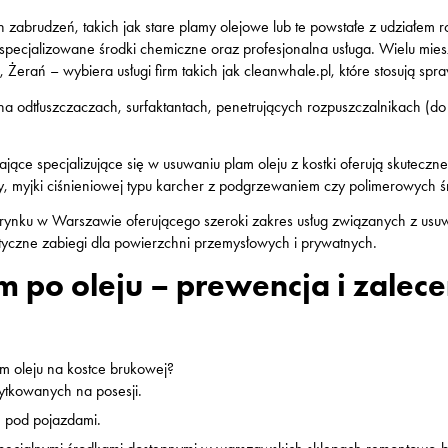
abrudzeń, takich jak stare plamy olejowe lub te powstałe z udziałem r
pecjalizowane środki chemiczne oraz profesjonalna usługa. Wielu mie
erań – wybiera usługi firm takich jak cleanwhale.pl, które stosują spr
na odtłuszczaczach, surfaktantach, penetrujących rozpuszczalnikach (do
ątające specjalizujące się w usuwaniu plam oleju z kostki oferują skutecz
ny, myjki ciśnieniowej typu karcher z podgrzewaniem czy polimerowych 
a rynku w Warszawie oferującego szeroki zakres usług związanych z usu
istyczne zabiegi dla powierzchni przemysłowych i prywatnych.
 po oleju – prewencja i zalece
m oleju na kostce brukowej?
ytkowanych na posesji.
 pod pojazdami.