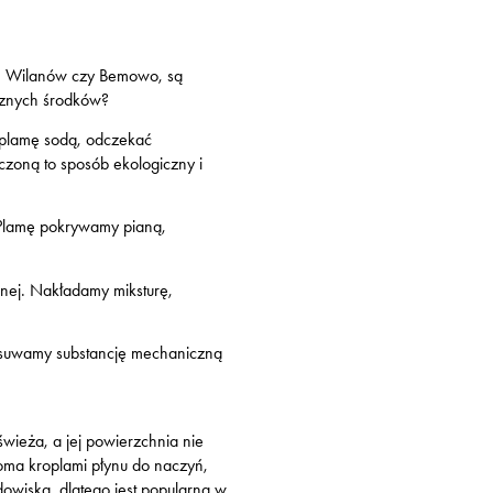
w, Wilanów czy Bemowo, są
cznych środków?
ć plamę sodą, odczekać
czoną to sposób ekologiczny i
 Plamę pokrywamy pianą,
nej. Nakładamy miksturę,
h usuwamy substancję mechaniczną
wieża, a jej powierzchnia nie
oma kroplami płynu do naczyń,
dowiska, dlatego jest popularna w