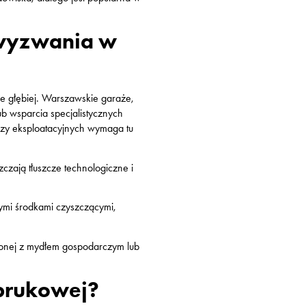
 wyzwania w
nie głębiej. Warszawskie garaże,
 wsparcia specjalistycznych
eczy eksploatacyjnych wymaga tu
czają tłuszcze technologiczne i
ymi środkami czyszczącymi,
zonej z mydłem gospodarczym lub
 brukowej?