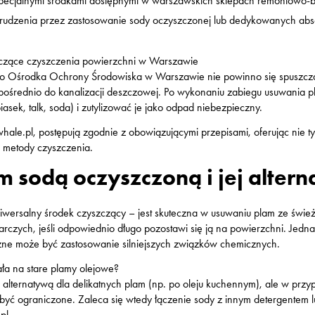
specjalnymi środkami dostępnymi w warszawskich sklepach remontowo-
brudzenia przez zastosowanie sody oczyszczonej lub dedykowanych ab
tyczące czyszczenia powierzchni w Warszawie
go Ośrodka Ochrony Środowiska w Warszawie nie powinno się spuszcz
rednio do kanalizacji deszczowej. Po wykonaniu zabiegu usuwania pla
asek, talk, soda) i zutylizować je jako odpad niebezpieczny.
whale.pl, postępują zgodnie z obowiązującymi przepisami, oferując nie t
 metody czyszczenia.
 sodą oczyszczoną i jej alter
wersalny środek czyszczący – jest skuteczna w usuwaniu plam ze świeże
rczych, jeśli odpowiednio długo pozostawi się ją na powierzchni. Jedn
eczne może być zastosowanie silniejszych związków chemicznych.
ała na stare plamy olejowe?
 alternatywą dla delikatnych plam (np. po oleju kuchennym), ale w przy
yć ograniczone. Zaleca się wtedy łączenie sody z innym detergentem lu
pl.