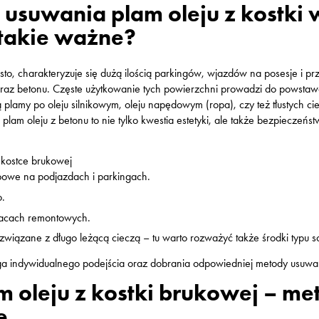
usuwania plam oleju z kostki
 takie ważne?
, charakteryzuje się dużą ilością parkingów, wjazdów na posesje i prz
oraz betonu. Częste użytkowanie tych powierzchni prowadzi do powsta
 plamy po oleju silnikowym, oleju napędowym (ropa), czy też tłustych c
 plam oleju z betonu to nie tylko kwestia estetyki, ale także bezpieczeń
 kostce brukowej
ypowe na podjazdach i parkingach.
o.
racach remontowych.
 związane z długo leżącą cieczą – tu warto rozważyć także środki typu s
 indywidualnego podejścia oraz dobrania odpowiedniej metody usuwa
m oleju z kostki brukowej – 
e