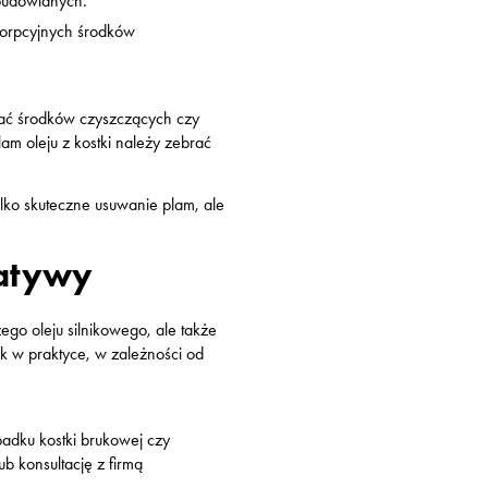
budowlanych.
sorpcyjnych środków
ać środków czyszczących czy
m oleju z kostki należy zebrać
ylko skuteczne usuwanie plam, ale
natywy
go oleju silnikowego, ale także
ak w praktyce, w zależności od
padku kostki brukowej czy
b konsultację z firmą