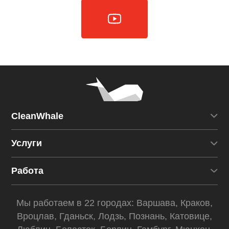
CleanWhale
Услуги
Работа
Мы работаем в 22 городах:
Варшава
,
Краков
,
Вроцлав
,
Гданьск
,
Лодзь
,
Познань
,
Катовице
,