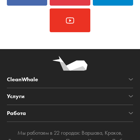
CleanWhale
Услуги
Работа
Мы работаем в 22 городах:
Варшава
,
Краков
,