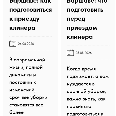
Варшаве: как
Варшаве: что
подготовиться
подготовить
к приезду
перед
клинера️
приездом
клинера️
06.08.2026
05.08.2026
В современной
жизни, полной
Когда время
динамики и
поджимает, а дом
постоянных
нуждается в
изменений,
срочной уборке,
срочные уборки
важно знать, как
становятся все
правильно
более
подготовиться к