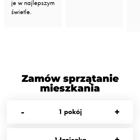
je w najlepszym
świetle.
Zamów sprzątanie
mieszkania
-
+
1
pokój
-
+
1
łazienka