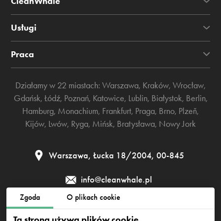
CleanWhale
Usługi
Praca
Działamy w 22 miastach:
Warszawa
,
Kraków
,
Wrocław
,
Gdańsk
,
Łódź
,
Poznań
,
Katowice
,
Lublin
,
Białystok
,
Berlin
,
Hamburg
,
Monachium
,
Frankfurt
,
Praga
,
Brno
,
Plzeň
,
Kijów
,
Lwów
,
Ryga
,
Mińsk
,
Bratysława
,
Nowy Jork
Warszawa, Łucka 18/2004, 00-845
info@cleanwhale.pl
Zgoda
O plikach cookie
Regulamin
Polityka prywatności
Polityka cookies
Ta strona używa plików cookie