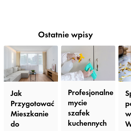
Ostatnie wpisy
Profesjonalne
Jak
S
mycie
Przygotować
p
szafek
Mieszkanie
kuchennych
do
W