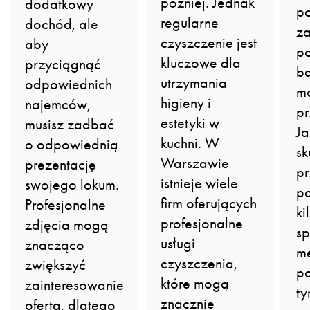
później. Jednak
dodatkowy
po
regularne
dochód, ale
z
czyszczenie jest
aby
po
kluczowe dla
przyciągnąć
ba
utrzymania
odpowiednich
m
higieny i
najemców,
pr
estetyki w
musisz zadbać
Ja
kuchni. W
o odpowiednią
sk
Warszawie
prezentację
pr
istnieje wiele
swojego lokum.
p
firm oferujących
Profesjonalne
ki
profesjonalne
zdjęcia mogą
s
usługi
znacząco
me
czyszczenia,
zwiększyć
p
które mogą
zainteresowanie
ty
znacznie
ofertą, dlatego