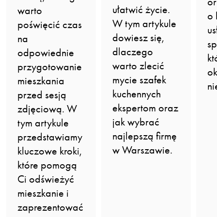
or
ułatwić życie.
warto
o 
W tym artykule
poświęcić czas
us
dowiesz się,
na
sp
dlaczego
odpowiednie
kt
warto zlecić
przygotowanie
ok
mycie szafek
mieszkania
ni
kuchennych
przed sesją
ekspertom oraz
zdjęciową. W
jak wybrać
tym artykule
najlepszą firmę
przedstawiamy
w Warszawie.
kluczowe kroki,
które pomogą
Ci odświeżyć
mieszkanie i
zaprezentować