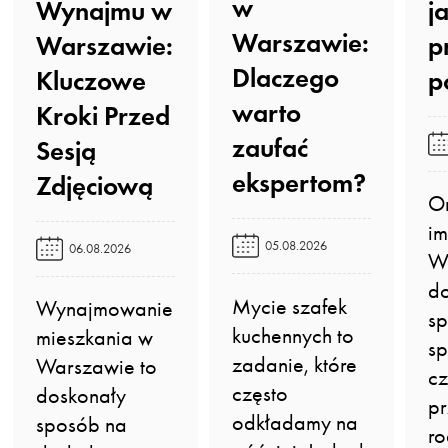
w
Wynajmu w
j
Warszawie:
Warszawie:
p
Dlaczego
Kluczowe
p
warto
Kroki Przed
zaufać
Sesją
ekspertom?️
Zdjęciową️
O
im
05.08.2026
06.08.2026
Wa
do
Mycie szafek
Wynajmowanie
sp
kuchennych to
mieszkania w
sp
zadanie, które
Warszawie to
cz
często
doskonały
pr
odkładamy na
sposób na
ro