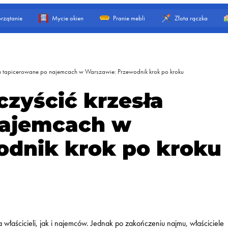
rzątanie
Mycie okien
Pranie mebli
Złota rączka
sła tapicerowane po najemcach w Warszawie: Przewodnik krok po kroku
czyścić krzesła
najemcach w
odnik krok po kroku
aścicieli, jak i najemców. Jednak po zakończeniu najmu, właściciele