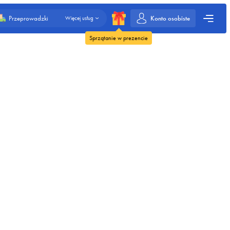
Konto osobiste
Przeprowadzki
Więcej usług
Sprzątanie w prezencie