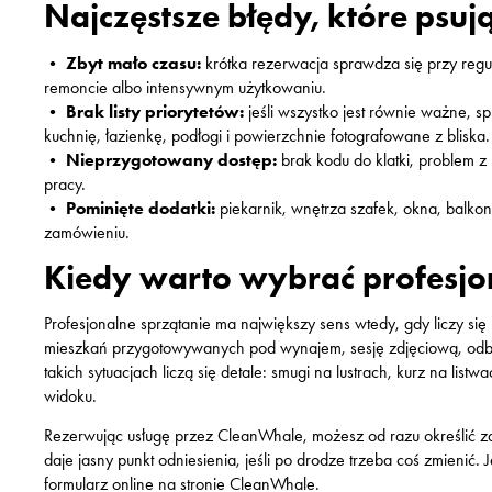
Najczęstsze błędy, które psują
•
Zbyt mało czasu:
krótka rezerwacja sprawdza się przy regul
remoncie albo intensywnym użytkowaniu.
•
Brak listy priorytetów:
jeśli wszystko jest równie ważne, s
kuchnię, łazienkę, podłogi i powierzchnie fotografowane z bliska.
•
Nieprzygotowany dostęp:
brak kodu do klatki, problem z 
pracy.
•
Pominięte dodatki:
piekarnik, wnętrza szafek, okna, balko
zamówieniu.
Kiedy warto wybrać profesj
Profesjonalne sprzątanie ma największy sens wtedy, gdy liczy się
mieszkań przygotowywanych pod wynajem, sesję zdjęciową, odbió
takich sytuacjach liczą się detale: smugi na lustrach, kurz na lis
widoku.
Rezerwując usługę przez CleanWhale, możesz od razu określić za
daje jasny punkt odniesienia, jeśli po drodze trzeba coś zmienić.
formularz online na stronie CleanWhale.