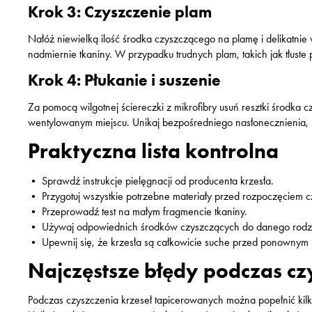
Krok 3: Czyszczenie plam
Nałóż niewielką ilość środka czyszczącego na plamę i delikatnie 
nadmiernie tkaniny. W przypadku trudnych plam, takich jak tłust
Krok 4: Płukanie i suszenie
Za pomocą wilgotnej ściereczki z mikrofibry usuń resztki środka
wentylowanym miejscu. Unikaj bezpośredniego nasłonecznienia, 
Praktyczna lista kontrolna
• Sprawdź instrukcje pielęgnacji od producenta krzesła.
• Przygotuj wszystkie potrzebne materiały przed rozpoczęciem c
• Przeprowadź test na małym fragmencie tkaniny.
• Używaj odpowiednich środków czyszczących do danego rodza
• Upewnij się, że krzesła są całkowicie suche przed ponownym
Najczęstsze błędy podczas cz
Podczas czyszczenia krzeseł tapicerowanych można popełnić kil