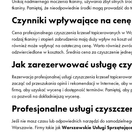
Unikaj nadmiernego moczenia tkaniny, używania zbyt silnych śr
tkaniny. Pamiętaj, że nieodpowiednie środki mogą prowadzić do 
Czynniki wpływające na cenę
Cena profesjonalnego czyszczenia krzeseł tapicerowanych w War
rodzaj tkaniny i stopień zabrudzenia mają duży wpływ na koszt us
również może wpłynąć na ostateczną cenę. Warto również zwróci
odzwierciedlone w kosztach. Średnia cena za czyszczenie jedne
Jak zarezerwować usługę cz
Rezerwacja profesjonalnej usługi czyszczenia krzeseł tapicerowa
zacząć od przeszukania opinii i rekomendacji w Internecie, aby 
firmą, aby uzyskać wycenę i dostępność terminów. Pamiętaj, aby 
co pozwoli na dokładniejszą wycenę.
Profesjonalne usługi czyszcz
Jeśli nie masz czasu lub odpowiednich narzędzi do samodzielneg
Warszawie. Firmy takie jak
Warszawskie Usługi Sprzątając