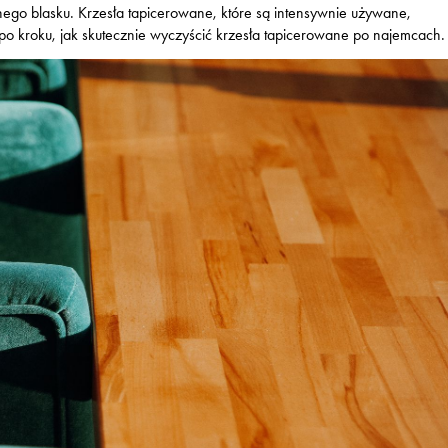
ego blasku. Krzesła tapicerowane, które są intensywnie używane,
o kroku, jak skutecznie wyczyścić krzesła tapicerowane po najemcach.