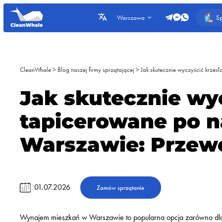
Sp
Warszawa
CleanWhale
>
Blog naszej firmy sprzątającej
>
Jak skutecznie wyczyścić krze
Jak skutecznie wy
tapicerowane po 
Warszawie: Przew
01.07.2026
Zamów sprzątanie
Wynajem mieszkań w Warszawie to popularna opcja zarówno dla wł