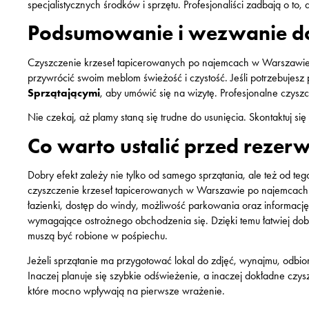
specjalistycznych środków i sprzętu. Profesjonaliści zadbają o to
Podsumowanie i wezwanie do
Czyszczenie krzeseł tapicerowanych po najemcach w Warszawi
przywrócić swoim meblom świeżość i czystość. Jeśli potrzebujesz 
Sprzątającymi
, aby umówić się na wizytę. Profesjonalne czysz
Nie czekaj, aż plamy staną się trudne do usunięcia. Skontaktuj się
Co warto ustalić przed rezer
Dobry efekt zależy nie tylko od samego sprzątania, ale też od teg
czyszczenie krzeseł tapicerowanych w Warszawie po najemcach: c
łazienki, dostęp do windy, możliwość parkowania oraz informację
wymagające ostrożnego obchodzenia się. Dzięki temu łatwiej dobra
muszą być robione w pośpiechu.
Jeżeli sprzątanie ma przygotować lokal do zdjęć, wynajmu, odbior
Inaczej planuje się szybkie odświeżenie, a inaczej dokładne czys
które mocno wpływają na pierwsze wrażenie.