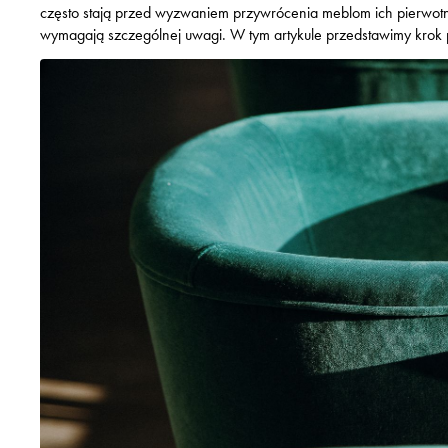
często stają przed wyzwaniem przywrócenia meblom ich pierwotn
wymagają szczególnej uwagi. W tym artykule przedstawimy krok p