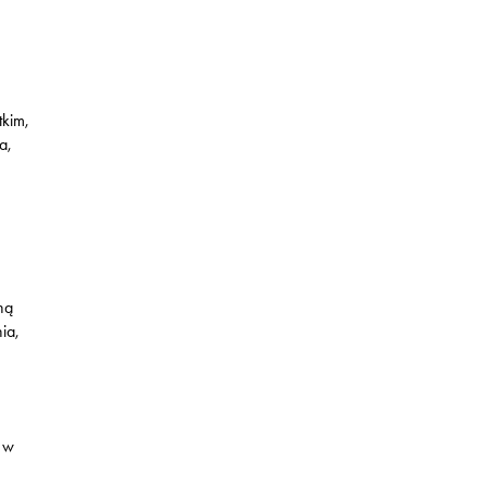
tkim,
a,
o
ną
ia,
a w