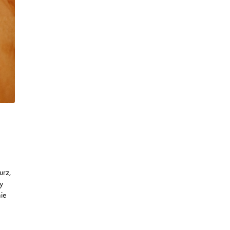
urz,
y
nie