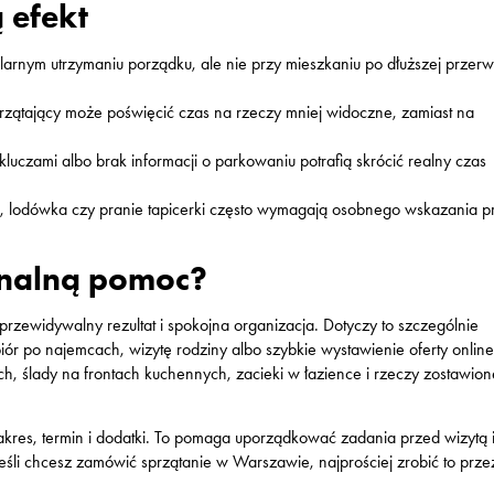
 efekt
arnym utrzymaniu porządku, ale nie przy mieszkaniu po dłuższej przerw
przątający może poświęcić czas na rzeczy mniej widoczne, zamiast na
kluczami albo brak informacji o parkowaniu potrafią skrócić realny czas
n, lodówka czy pranie tapicerki często wymagają osobnego wskazania p
onalną pomoc?
 przewidywalny rezultat i spokojna organizacja. Dotyczy to szczególnie
r po najemcach, wizytę rodziny albo szybkie wystawienie oferty onlin
twach, ślady na frontach kuchennych, zacieki w łazience i rzeczy zostawio
kres, termin i dodatki. To pomaga uporządkować zadania przed wizytą 
 Jeśli chcesz zamówić sprzątanie w Warszawie, najprościej zrobić to prze