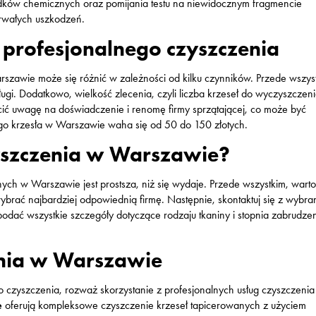
odków chemicznych oraz pomijania testu na niewidocznym fragmencie
trwałych uszkodzeń.
 profesjonalnego czyszczenia
szawie może się różnić w zależności od kilku czynników. Przede wszys
ługi. Dodatkowo, wielkość zlecenia, czyli liczba krzeseł do wyczyszczeni
ć uwagę na doświadczenie i renomę firmy sprzątającej, co może być
go krzesła w Warszawie waha się od 50 do 150 złotych.
yszczenia w Warszawie?
nych w Warszawie jest prostsza, niż się wydaje. Przede wszystkim, wart
wybrać najbardziej odpowiednią firmę. Następnie, skontaktuj się z wybra
podać wszystkie szczegóły dotyczące rodzaju tkaniny i stopnia zabrudzen
enia w Warszawie
o czyszczenia, rozważ skorzystanie z profesjonalnych usług czyszczeni
e
oferują kompleksowe czyszczenie krzeseł tapicerowanych z użyciem