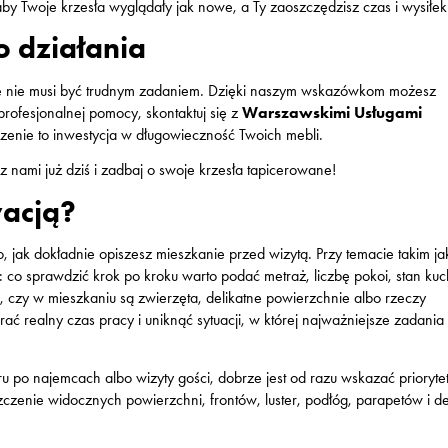
, aby Twoje krzesła wyglądały jak nowe, a Ty zaoszczędzisz czas i wysiłek
 działania
e nie musi być trudnym zadaniem. Dzięki naszym wskazówkom możesz
profesjonalnej pomocy, skontaktuj się z
Warszawskimi Usługami
czenie to inwestycja w długowieczność Twoich mebli.
 z nami już dziś i zadbaj o swoje krzesła tapicerowane!
wacją?
o, jak dokładnie opiszesz mieszkanie przed wizytą. Przy temacie takim ja
o sprawdzić krok po kroku warto podać metraż, liczbę pokoi, stan kuch
, czy w mieszkaniu są zwierzęta, delikatne powierzchnie albo rzeczy
ć realny czas pracy i uniknąć sytuacji, w której najważniejsze zadania
u po najemcach albo wizyty gości, dobrze jest od razu wskazać priorytet
zczenie widocznych powierzchni, frontów, luster, podłóg, parapetów i det