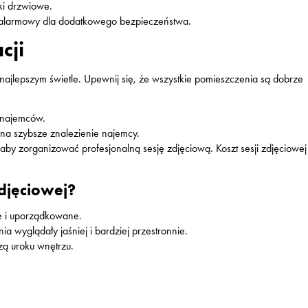
ki drzwiowe.
 alarmowy dla dodatkowego bezpieczeństwa.
cji
 najlepszym świetle. Upewnij się, że wszystkie pomieszczenia są dobrze
h najemców.
na szybsze znalezienie najemcy.
 aby zorganizować profesjonalną sesję zdjęciową. Koszt sesji zdjęciowe
zdjęciowej?
te i uporządkowane.
a wyglądały jaśniej i bardziej przestronnie.
zą uroku wnętrzu.