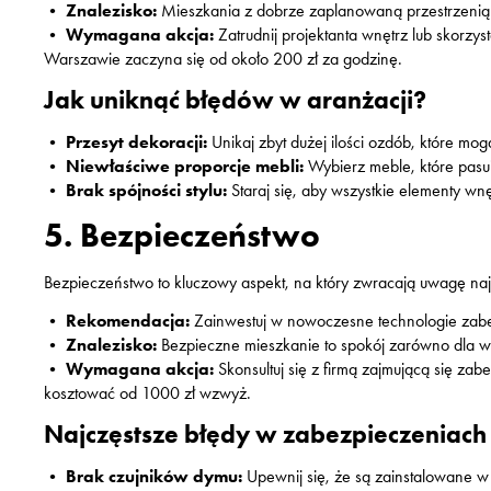
•
Znalezisko:
Mieszkania z dobrze zaplanowaną przestrzenią 
•
Wymagana akcja:
Zatrudnij projektanta wnętrz lub skorzyst
Warszawie zaczyna się od około 200 zł za godzinę.
Jak uniknąć błędów w aranżacji?
•
Przesyt dekoracji:
Unikaj zbyt dużej ilości ozdób, które mog
•
Niewłaściwe proporcje mebli:
Wybierz meble, które pasuj
•
Brak spójności stylu:
Staraj się, aby wszystkie elementy wnęt
5. Bezpieczeństwo
Bezpieczeństwo to kluczowy aspekt, na który zwracają uwagę naje
•
Rekomendacja:
Zainwestuj w nowoczesne technologie zab
•
Znalezisko:
Bezpieczne mieszkanie to spokój zarówno dla wy
•
Wymagana akcja:
Skonsultuj się z firmą zajmującą się z
kosztować od 1000 zł wzwyż.
Najczęstsze błędy w zabezpieczeniach
•
Brak czujników dymu:
Upewnij się, że są zainstalowane w