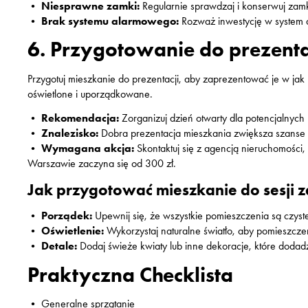
•
Niesprawne zamki:
Regularnie sprawdzaj i konserwuj zam
•
Brak systemu alarmowego:
Rozważ inwestycję w system
6. Przygotowanie do prezenta
Przygotuj mieszkanie do prezentacji, aby zaprezentować je w jak
oświetlone i uporządkowane.
•
Rekomendacja:
Zorganizuj dzień otwarty dla potencjalnyc
•
Znalezisko:
Dobra prezentacja mieszkania zwiększa szanse 
•
Wymagana akcja:
Skontaktuj się z agencją nieruchomości,
Warszawie zaczyna się od 300 zł.
Jak przygotować mieszkanie do sesji 
•
Porządek:
Upewnij się, że wszystkie pomieszczenia są czys
•
Oświetlenie:
Wykorzystaj naturalne światło, aby pomieszczeni
•
Detale:
Dodaj świeże kwiaty lub inne dekoracje, które dodad
Praktyczna Checklista
• Generalne sprzątanie