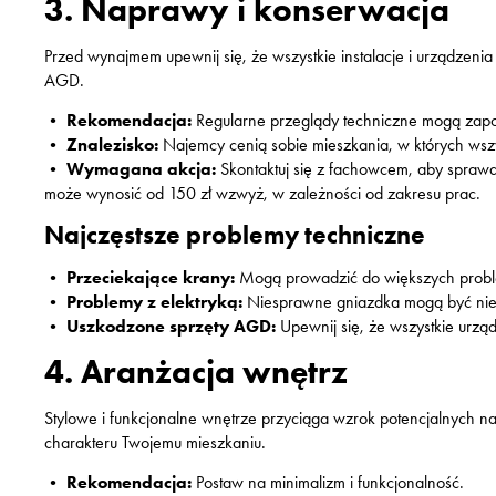
3. Naprawy i konserwacja
Przed wynajmem upewnij się, że wszystkie instalacje i urządzenia
AGD.
•
Rekomendacja:
Regularne przeglądy techniczne mogą zap
•
Znalezisko:
Najemcy cenią sobie mieszkania, w których wszy
•
Wymagana akcja:
Skontaktuj się z fachowcem, aby sprawdz
może wynosić od 150 zł wzwyż, w zależności od zakresu prac.
Najczęstsze problemy techniczne
•
Przeciekające krany:
Mogą prowadzić do większych proble
•
Problemy z elektryką:
Niesprawne gniazdka mogą być nieb
•
Uszkodzone sprzęty AGD:
Upewnij się, że wszystkie urz
4. Aranżacja wnętrz
Stylowe i funkcjonalne wnętrze przyciąga wzrok potencjalnych 
charakteru Twojemu mieszkaniu.
•
Rekomendacja:
Postaw na minimalizm i funkcjonalność.