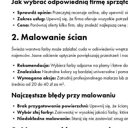
Jak wybrać odpowiednią firmę sprząt
•
Sprawdź opinie:
Przeczytaj recenzje online, aby upewnić si
•
Zakres usług:
Upewnij się, że firma oferuje wszystkie potrze
•
Cena:
Porównaj oferty kilku firm, aby znaleźć najlepszą cenę
2. Malowanie ścian
Świeża warstwa farby może zdziałać cuda w odświeżeniu wnętrza.
najemców. Jasne odcienie optycznie powiększają przestrzeń i na
•
Rekomendacja:
Wybierz farby odporne na plamy i łatwe do
•
Znalezisko:
Neutralne kolory są bardziej uniwersalne i pom
•
Wymagana akcja:
Zatrudnij profesjonalnego malarza lub 
średnio od 20 do 40 zł za m².
Najczęstsze błędy przy malowaniu
•
Brak przygotowania powierzchni:
Upewnij się, że ścian
•
Wybór złej farby:
Zainwestuj w wysokiej jakości farby, które
•
Niedokładne malowanie:
Staraj się nie zostawiać smug a