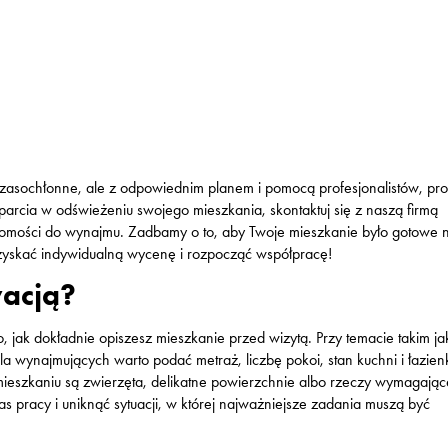
asochłonne, ale z odpowiednim planem i pomocą profesjonalistów, pr
parcia w odświeżeniu swojego mieszkania, skontaktuj się z naszą firmą
chomości do wynajmu. Zadbamy o to, aby Twoje mieszkanie było gotowe 
 uzyskać indywidualną wycenę i rozpocząć współpracę!
wacją?
o, jak dokładnie opiszesz mieszkanie przed wizytą. Przy temacie takim ja
wynajmujących warto podać metraż, liczbę pokoi, stan kuchni i łazienk
mieszkaniu są zwierzęta, delikatne powierzchnie albo rzeczy wymagając
as pracy i uniknąć sytuacji, w której najważniejsze zadania muszą być