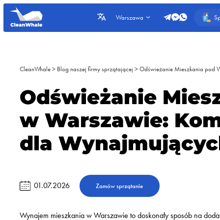
Sp
Warszawa
CleanWhale
>
Blog naszej firmy sprzątającej
>
Odświeżanie Mieszkania pod 
Odświeżanie Mies
w Warszawie: Kom
dla Wynajmującyc
01.07.2026
Zamów sprzątanie
Wynajem mieszkania w Warszawie to doskonały sposób na dodat