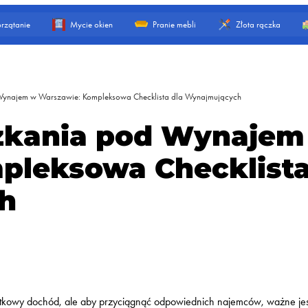
rzątanie
Mycie okien
Pranie mebli
Złota rączka
Wynajem w Warszawie: Kompleksowa Checklista dla Wynajmujących
zkania pod Wynajem
pleksowa Checklist
h
kowy dochód, ale aby przyciągnąć odpowiednich najemców, ważne jes