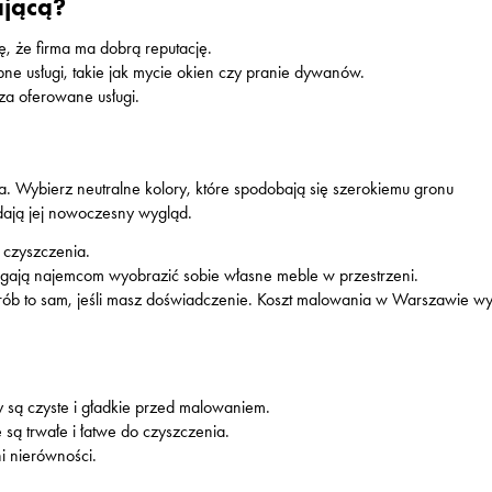
ającą?
ę, że firma ma dobrą reputację.
bne usługi, takie jak mycie okien czy pranie dywanów.
 za oferowane usługi.
 Wybierz neutralne kolory, które spodobają się szerokiemu gronu
dają jej nowoczesny wygląd.
 czyszczenia.
agają najemcom wyobrazić sobie własne meble w przestrzeni.
zrób to sam, jeśli masz doświadczenie. Koszt malowania w Warszawie w
y są czyste i gładkie przed malowaniem.
 są trwałe i łatwe do czyszczenia.
ni nierówności.