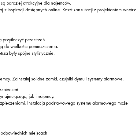
są bardziej atrakcyjne dla najemców.
aj z inspiracji dostępnych online. Koszt konsultacji z projektantem wnętrz
ą przytłoczyć przestrzeń.
ą do wielkości pomieszczenia.
rza były spójne stylistycznie.
mcy. Zainstaluj solidne zamki, czujniki dymu i systemy alarmowe.
ezpieczeń.
najmującego, jak i najemcy.
abezpieczeniami. Instalacja podstawowego systemu alarmowego może
 odpowiednich miejscach.