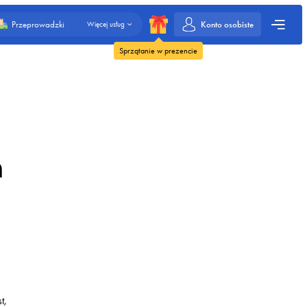
Konto osobiste
Przeprowadzki
Więcej usług
Sprzątanie w prezencie
a
t,