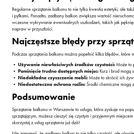
Regularne sprzątanie balkonu to nie tylko kwestia estetyki, ale 
i pyłkami. Ponadto, zadbany balkon zwiększa wartość nieruchomo
wczesne wykrywanie ewentualnych uszkodzeń, takich jak pęknięc
napraw w przyszłości.
Najczęstsze błędy przy sprzą
Podczas sprzątania balkonu można popełnić kilka błędów, które 
•
Używanie niewłaściwych środków czystości:
Może to p
•
Pominięcie trudno dostępnych miejsc:
Kurz i brud mogą s
•
Niedokładne czyszczenie mebli:
Może to skrócić ich żyw
•
Niedostateczna ochrona roślin:
Środki chemiczne mogą z
Podsumowanie
Sprzątanie balkonu w Warszawie to usługa, która zyskuje na popul
sprzątającym, możesz cieszyć się czystym i przyjemnym miejsce
skorzystaj z usług sprzątania już dziś!
Nie zapomnij, że zadbany balkon to nie tylko czystość, ale równi