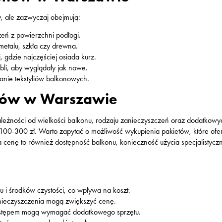
y, ale zazwyczaj obejmują:
zeń z powierzchni podłogi.
metalu, szkła czy drewna.
gdzie najczęściej osiada kurz.
li, aby wyglądały jak nowe.
nie tekstyliów balkonowych.
onów w Warszawie
eżności od wielkości balkonu, rodzaju zanieczyszczeń oraz dodatkowy
 100-300 zł. Warto zapytać o możliwość wykupienia pakietów, które ofe
a cenę to również dostępność balkonu, konieczność użycia specjalistyc
i środków czystości, co wpływa na koszt.
nieczyszczenia mogą zwiększyć cenę.
dostępem mogą wymagać dodatkowego sprzętu.