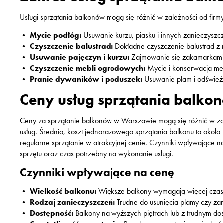
Usługi sprzątania balkonów mogą się różnić w zależności od firm
•
Mycie podłóg:
Usuwanie kurzu, piasku i innych zanieczyszc
•
Czyszczenie balustrad:
Dokładne czyszczenie balustrad z 
•
Usuwanie pajęczyn i kurzu:
Zajmowanie się zakamarkami, 
•
Czyszczenie mebli ogrodowych:
Mycie i konserwacja meb
•
Pranie dywaników i poduszek:
Usuwanie plam i odświeża
Ceny usług sprzątania balk
Ceny za sprzątanie balkonów w Warszawie mogą się różnić w zal
usług. Średnio, koszt jednorazowego sprzątania balkonu to około
regularne sprzątanie w atrakcyjnej cenie. Czynniki wpływające n
sprzętu oraz czas potrzebny na wykonanie usługi.
Czynniki wpływające na cenę
•
Wielkość balkonu:
Większe balkony wymagają więcej czasu 
•
Rodzaj zanieczyszczeń:
Trudne do usunięcia plamy czy za
•
Dostępność:
Balkony na wyższych piętrach lub z trudnym 