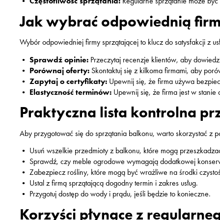
•
Częstotliwość sprzątania:
Regularne sprzątanie może być 
Jak wybrać odpowiednią firm
Wybór odpowiedniej firmy sprzątającej to klucz do satysfakcji z u
•
Sprawdź opinie:
Przeczytaj recenzje klientów, aby dowiedzi
•
Porównaj oferty:
Skontaktuj się z kilkoma firmami, aby poró
•
Zapytaj o certyfikaty:
Upewnij się, że firma używa bezpiec
•
Elastyczność terminów:
Upewnij się, że firma jest w stan
Praktyczna lista kontrolna p
Aby przygotować się do sprzątania balkonu, warto skorzystać z pon
• Usuń wszelkie przedmioty z balkonu, które mogą przeszkadzać
• Sprawdź, czy meble ogrodowe wymagają dodatkowej konserw
• Zabezpiecz rośliny, które mogą być wrażliwe na środki czystoś
• Ustal z firmą sprzątającą dogodny termin i zakres usług.
• Przygotuj dostęp do wody i prądu, jeśli będzie to konieczne.
Korzyści płynące z regularne