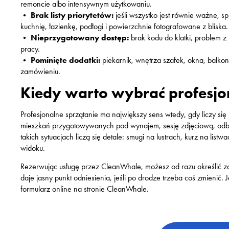
remoncie albo intensywnym użytkowaniu.
•
Brak listy priorytetów:
jeśli wszystko jest równie ważne, s
kuchnię, łazienkę, podłogi i powierzchnie fotografowane z bliska.
•
Nieprzygotowany dostęp:
brak kodu do klatki, problem z 
pracy.
•
Pominięte dodatki:
piekarnik, wnętrza szafek, okna, balko
zamówieniu.
Kiedy warto wybrać profesj
Profesjonalne sprzątanie ma największy sens wtedy, gdy liczy się
mieszkań przygotowywanych pod wynajem, sesję zdjęciową, odbió
takich sytuacjach liczą się detale: smugi na lustrach, kurz na lis
widoku.
Rezerwując usługę przez CleanWhale, możesz od razu określić za
daje jasny punkt odniesienia, jeśli po drodze trzeba coś zmienić.
formularz online na stronie CleanWhale.