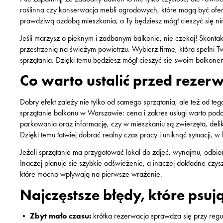
roślinna czy konserwacja mebli ogrodowych, które mogą być ofero
prawdziwą ozdobą mieszkania, a Ty będziesz mógł cieszyć się nim
Jeśli marzysz o pięknym i zadbanym balkonie, nie czekaj! Skontakt
przestrzenią na świeżym powietrzu. Wybierz firmę, która spełni
sprzątania. Dzięki temu będziesz mógł cieszyć się swoim balkonem
Co warto ustalić przed rezer
Dobry efekt zależy nie tylko od samego sprzątania, ale też od teg
sprzątanie balkonu w Warszawie: cena i zakres uslugi warto podać
parkowania oraz informację, czy w mieszkaniu są zwierzęta, del
Dzięki temu łatwiej dobrać realny czas pracy i uniknąć sytuacji,
Jeżeli sprzątanie ma przygotować lokal do zdjęć, wynajmu, odbior
Inaczej planuje się szybkie odświeżenie, a inaczej dokładne czys
które mocno wpływają na pierwsze wrażenie.
Najczęstsze błędy, które psują
•
Zbyt mało czasu:
krótka rezerwacja sprawdza się przy regul