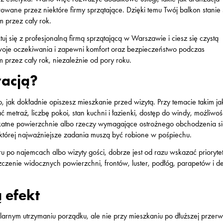
wane przez niektóre firmy sprzątające. Dzięki temu Twój balkon stanie 
 przez cały rok.
uj się z profesjonalną firmą sprzątającą w Warszawie i ciesz się czystą
 Twoje oczekiwania i zapewni komfort oraz bezpieczeństwo podczas
 przez cały rok, niezależnie od pory roku.
wacją?
o, jak dokładnie opiszesz mieszkanie przed wizytą. Przy temacie takim ja
 metraż, liczbę pokoi, stan kuchni i łazienki, dostęp do windy, możliwo
ikatne powierzchnie albo rzeczy wymagające ostrożnego obchodzenia si
 w której najważniejsze zadania muszą być robione w pośpiechu.
u po najemcach albo wizyty gości, dobrze jest od razu wskazać priorytet
zczenie widocznych powierzchni, frontów, luster, podłóg, parapetów i det
 efekt
arnym utrzymaniu porządku, ale nie przy mieszkaniu po dłuższej przerw