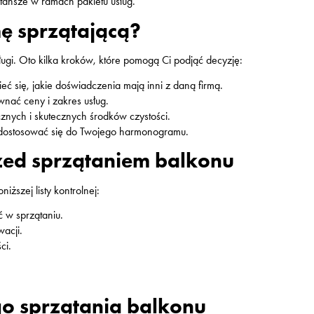
tańsze w ramach pakietu usług.
ę sprzątającą?
sługi. Oto kilka kroków, które pomogą Ci podjąć decyzję:
eć się, jakie doświadczenia mają inni z daną firmą.
wnać ceny i zakres usług.
znych i skutecznych środków czystości.
ie dostosować się do Twojego harmonogramu.
rzed sprzątaniem balkonu
iższej listy kontrolnej:
 w sprzątaniu.
acji.
ci.
go sprzątania balkonu