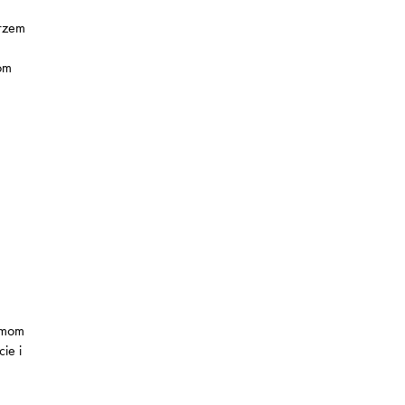
urzem
tom
irmom
ie i