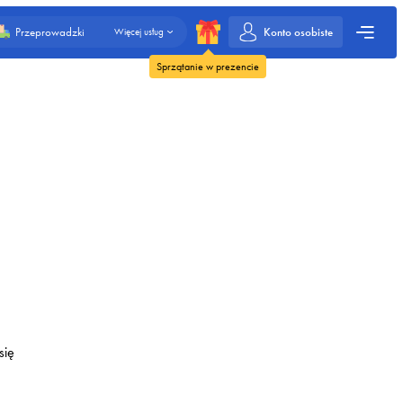
Konto osobiste
Przeprowadzki
Więcej usług
Sprzątanie w prezencie
się