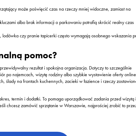
przątający może poświęcić czas na rzeczy mniej widoczne, zamiast na
kluczami albo brak informacji o parkowaniu potrafią skrócić realny czas
n, lodówka czy pranie tapicerki często wymagają osobnego wskazania p
onalną pomoc?
 przewidywalny rezultat i spokojna organizacja. Dotyczy to szczególnie
r po najemcach, wizytę rodziny albo szybkie wystawienie oferty onlin
twach, ślady na frontach kuchennych, zacieki w łazience i rzeczy zostawio
kres, termin i dodatki. To pomaga uporządkować zadania przed wizytą 
 Jeśli chcesz zamówić sprzątanie w Warszawie, najprościej zrobić to prze