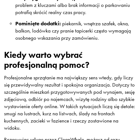
problem z kluczami albo brak informacji o parkowaniu
potrafią skrócić realny czas pracy.
Pominięte dodatki:
piekarnik, wnętrza szafek, okna,
balkon, lodówka czy pranie tapicerki często wymagają
osobnego wskazania przy zamówieniu.
Kiedy warto wybrać
profesjonalną pomoc?
Profesjonalne sprzątanie ma największy sens wtedy, gdy liczy
się przewidywalny rezultat i spokojna organizacja. Dotyczy to
szczególnie mieszkań przygotowywanych pod wynajem, sesję
zdjęciową, odbiór po najemcach, wizytę rodziny albo szybkie
wystawienie oferty online. W takich sytuacjach liczą się detale:
smugi na lustrach, kurz na listwach, ślady na frontach
kuchennych, zacieki w łazience i rzeczy zostawione na
widoku.
Rezerwując usługę przez CleanWhale, możesz od razu