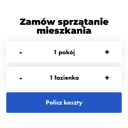
Zamów sprzątanie
mieszkania
-
+
1
pokój
-
+
1
łazienka
Policz koszty