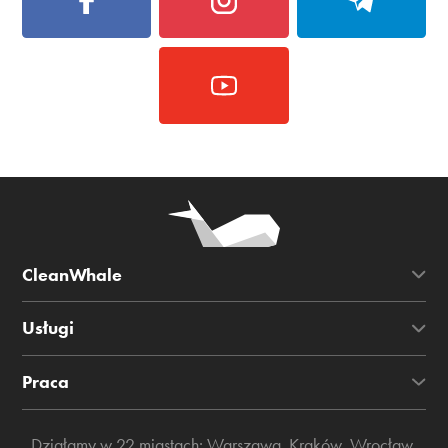
CleanWhale
Usługi
Praca
Działamy w 22 miastach:
Warszawa
,
Kraków
,
Wrocław
,