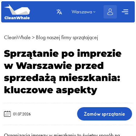
Warszawa
CleanWhale
>
Blog naszej firmy sprzątającej
Sprzątanie po imprezie
w Warszawie przed
sprzedażą mieszkania:
kluczowe aspekty
Zamów sprzątanie
01.07.2026
Organizacja imprezy w mieszkaniu to świetny sposób na