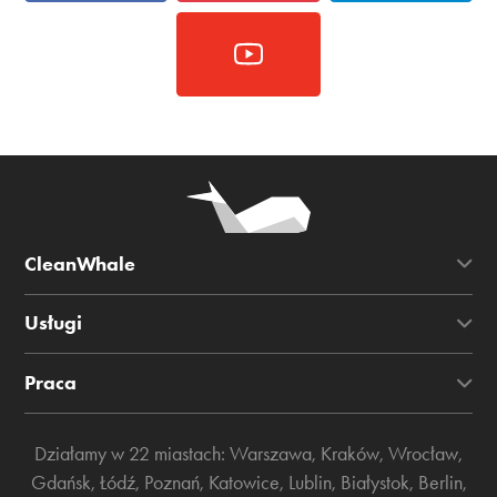
CleanWhale
Usługi
Praca
Działamy w 22 miastach:
Warszawa
,
Kraków
,
Wrocław
,
Gdańsk
,
Łódź
,
Poznań
,
Katowice
,
Lublin
,
Białystok
,
Berlin
,