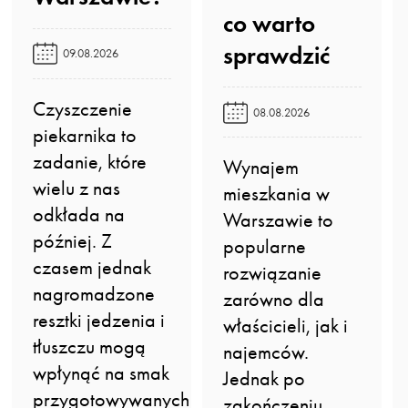
co warto
sprawdzić️
09.08.2026
Czyszczenie
08.08.2026
piekarnika to
zadanie, które
Wynajem
wielu z nas
mieszkania w
odkłada na
Warszawie to
później. Z
popularne
czasem jednak
rozwiązanie
nagromadzone
zarówno dla
resztki jedzenia i
właścicieli, jak i
tłuszczu mogą
najemców.
wpłynąć na smak
Jednak po
przygotowywanych
zakończeniu