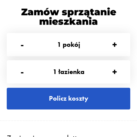
Zamów sprzątanie
mieszkania
-
+
1
pokój
-
+
1
łazienka
Policz koszty