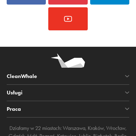
CleanWhale
Usługi
Praca
Działamy w 22 miastach:
Warszawa
,
Kraków
,
Wrocław
,
Gdańsk
,
Łódź
,
Poznań
,
Katowice
,
Lublin
,
Białystok
,
Berlin
,