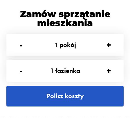
Zamów sprzątanie
mieszkania
-
+
1
pokój
-
+
1
łazienka
Policz koszty