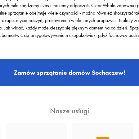
tórych miło spędzamy czas i możemy odpocząć. CleanWhale zapewnia po
nalne sprzątanie obejmuje wiele czynności - można również skorzystać ta
 okapu, mycie naczyń, prasowanie i wiele innych propozycji. Należy za
a. Jak widać, każdy może cieszyć się pięknym domem na co dzień. Sprz
zeba martwić się przygotowywaniem czegokolwiek, gdyż fachowcy posi
Zamów sprzątanie domów Sochaczew!
Nasze usługi