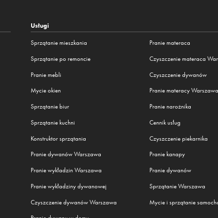
Usługi
Sprzątanie mieszkania
Pranie materaca
Sprzątanie po remoncie
Czyszczenie materaca Wa
Pranie mebli
Czyszczenie dywanów
Mycie okien
Pranie materacy Warszaw
Sprzątanie biur
Pranie narożnika
Sprzątanie kuchni
Cennik usług
Konstruktor sprzątania
Czyszczenie piekarnika
Pranie dywanów Warszawa
Pranie kanapy
Pranie wykładzin Warszawa
Pranie dywanów
Pranie wykładziny dywanowej
Sprzątanie Warszawa
Czyszczenie dywanów Warszawa
Mycie i sprzątanie samoc
Pranie dywanu w domu