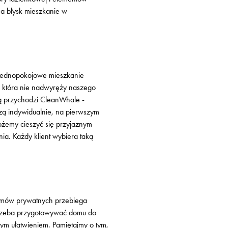
a błysk mieszkanie w
 jednopokojowe mieszkanie
e, która nie nadwyręży naszego
cą przychodzi CleanWhale -
zą indywidualnie, na pierwszym
ożemy cieszyć się przyjaznym
ia. Każdy klient wybiera taką
domów prywatnych przebiega
e trzeba przygotowywać domu do
użym ułatwieniem. Pamiętajmy o tym,