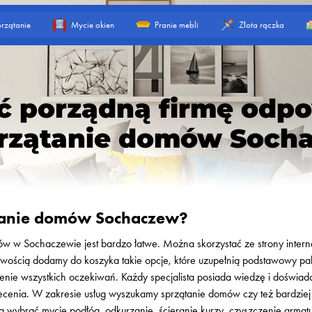
rzątanie
Mycie okien
Pranie mebli
Złota rączka
ć porządną firmę odp
przątanie domów Soch
tanie domów Sochaczew?
ów w Sochaczewie jest bardzo łatwe. Można skorzystać ze strony inter
atwością dodamy do koszyka takie opcje, które uzupełnią podstawowy pa
ienie wszystkich oczekiwań. Każdy specjalista posiada wiedzę i doświad
nia. W zakresie usług wyszukamy sprzątanie domów czy też bardziej sp
ybrać mycie podłóg, odkurzanie, ścieranie kurzy, czyszczenie armatu