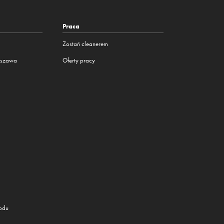
Praca
Zostań cleanerem
rszawa
Oferty pracy
a
hodu