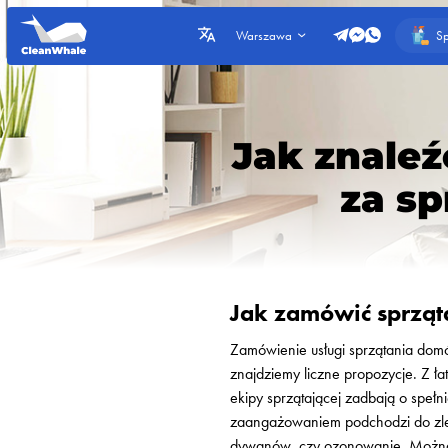
Sp
Warszawa
Jak znaleź
za s
Jak zamówić sprzą
Zamówienie usługi sprzątania dom
znajdziemy liczne propozycje. Z ł
ekipy sprzątającej zadbają o spełn
zaangażowaniem podchodzi do zlece
dywanów, czy ozonowanie. Można w