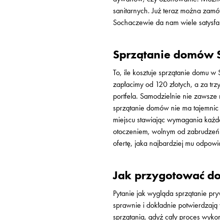
sanitarnych. Już teraz można zamó
Sochaczewie da nam wiele satysfak
Sprzątanie domów S
To, ile kosztuje sprzątanie domu 
zapłacimy od 120 złotych, a za trz
portfela. Samodzielnie nie zawsze
sprzątanie domów nie ma tajemnic 
miejscu stawiając wymagania każd
otoczeniem, wolnym od zabrudzeń. 
ofertę, jaka najbardziej mu odpowi
Jak przygotować do
Pytanie jak wygląda sprzątanie pr
sprawnie i dokładnie potwierdzają 
sprzątania, gdyż cały proces wykonu