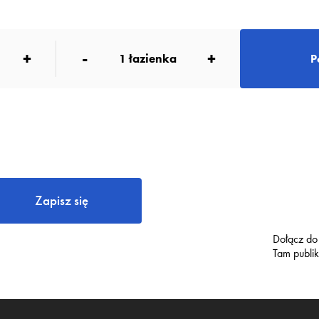
+
-
+
1
łazienka
P
Zapisz się
Dołącz do
Tam publi