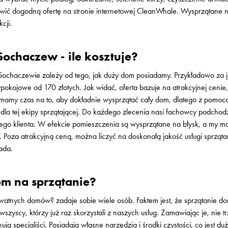
wić dogodną ofertę na stronie internetowej CleanWhale. Wysprzątane n
cji.
ochaczew - ile kosztuje?
w Sochaczewie zależy od tego, jak duży dom posiadamy. Przykładowo za
ypokojowe od 170 złotych. Jak widać, oferta bazuje na atrakcyjnej ceni
 mamy czas na to, aby dokładnie wysprzątać cały dom, dlatego z pomo
dla tej ekipy sprzątającej. Do każdego zlecenia nasi fachowcy podchod
ego klienta. W efekcie pomieszczenia są wysprzątane na błysk, a my m
Poza atrakcyjną ceną, można liczyć na doskonałą jakość usługi sprzątan
ada.
m na sprzątanie?
ywatnych domów? zadaje sobie wiele osób. Faktem jest, że sprzątanie 
wszyscy, którzy już raz skorzystali z naszych usług. Zamawiając je, ni
ją specjaliści. Posiadają własne narzędzia i środki czystości, co jest d