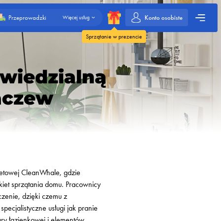
Konto osobiste
Przeprowadzki
Więcej usług
Sprzątanie w prezencie
owiedzialną
aczew
netowej CleanWhale, gdzie
kiet sprzątania domu. Pracownicy
czenie, dzięki czemu z
ecjalistyczne usługi jak pranie
ry łazienkowej i elementów