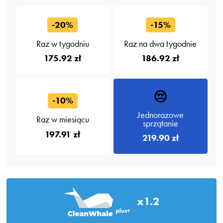
-20%
-15%
Raz w tygodniu
Raz na dwa tygodnie
175.92 zł
186.92 zł
😔
-10%
Jednorazowe
Raz w miesiącu
sprzątanie
197.91 zł
219.90 zł
x1.2