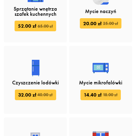
Sprzątanie wnętrza
Mycie naczyń
szafek kuchennych
20.00 zł
25.00 zł
52.00 zł
65.00 zł
Czyszczenie lodówki
Mycie mikrofalówki
32.00 zł
14.40 zł
40.00 zł
18.00 zł