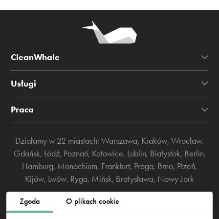
CleanWhale
Usługi
Praca
Działamy w 22 miastach:
Warszawa
,
Kraków
,
Wrocław
,
Gdańsk
,
Łódź
,
Poznań
,
Katowice
,
Lublin
,
Białystok
,
Berlin
,
Hamburg
,
Monachium
,
Frankfurt
,
Praga
,
Brno
,
Plzeň
,
Kijów
,
Lwów
,
Ryga
,
Mińsk
,
Bratysława
,
Nowy Jork
Zgoda
O plikach cookie
Warszawa, Łucka 18/2004, 00-845