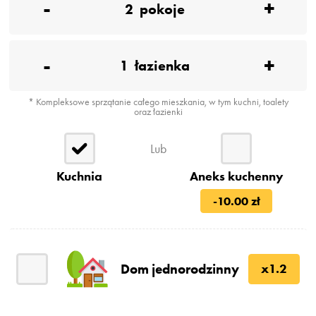
-
+
2
pokoje
-
+
1
łazienka
* Kompleksowe sprzątanie całego mieszkania, w tym kuchni, toalety
oraz łazienki
Lub
Kuchnia
Aneks kuchenny
-10.00 zł
Dom jednorodzinny
x1.2