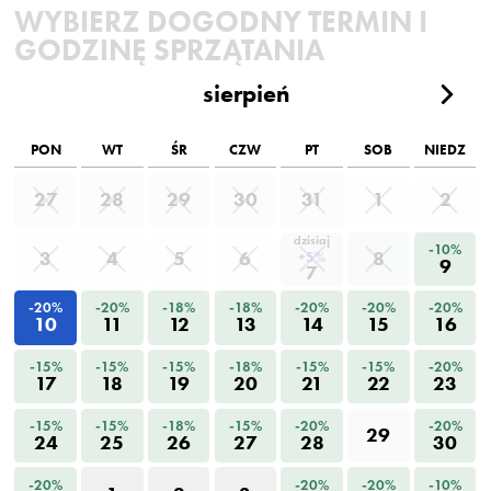
WYBIERZ DOGODNY TERMIN I
GODZINĘ SPRZĄTANIA
sierpień
PON
WT
ŚR
CZW
PT
SOB
NIEDZ
27
28
29
30
31
1
2
dzisiaj
-10%
3
4
5
6
8
+5%
9
7
-20%
-20%
-18%
-18%
-20%
-20%
-20%
10
11
12
13
14
15
16
-15%
-15%
-15%
-18%
-15%
-15%
-20%
17
18
19
20
21
22
23
-15%
-15%
-18%
-15%
-20%
-20%
29
24
25
26
27
28
30
-20%
-20%
-20%
-10%