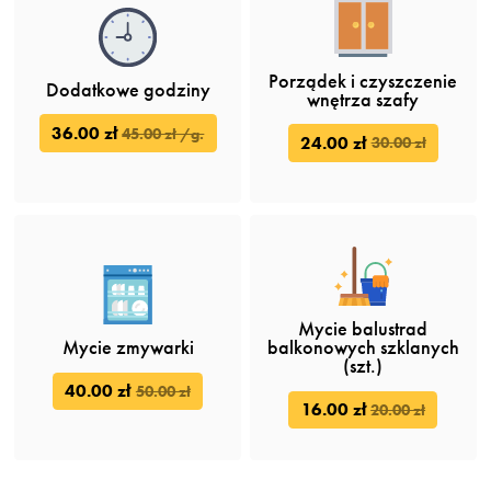
Porządek i czyszczenie
Dodatkowe godziny
wnętrza szafy
36.00 zł
45.00 zł /g.
24.00 zł
30.00 zł
Mycie balustrad
Mycie zmywarki
balkonowych szklanych
(szt.)
40.00 zł
50.00 zł
16.00 zł
20.00 zł