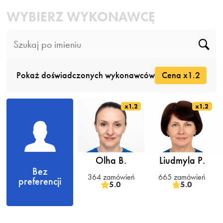
WYBIERZ WYKONAWCĘ
Pokaż doświadczonych wykonawców
Cena x1.2
x1.2
x1.2
Olha B.
Liudmyla P.
Bez
364 zamówień
665 zamówień
preferencji
5.0
5.0