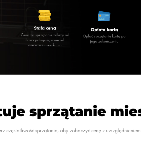
Stała cena
Opłata kartą
Cena za sprzątanie zależy od
Opłać sprzątanie kartą po
ilości pokojów, a nie od
jego zakończeniu
wielkości mieszkania
tuje sprzątanie mi
rz częstotliwość sprzątania, aby zobaczyć cenę z uwzględnieniem 