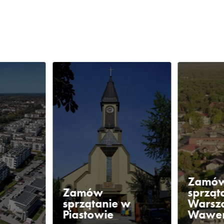
Zamó
Zamów
sprząt
sprzątanie w
Warsz
Piastowie
Wawe