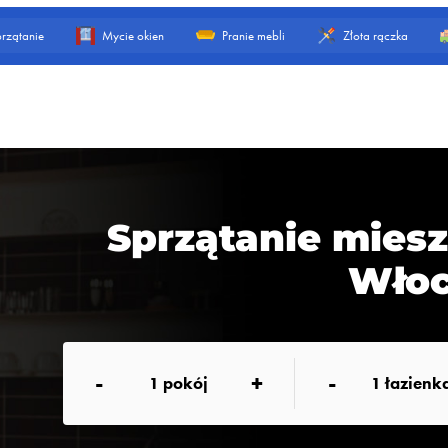
rzątanie
Mycie okien
Pranie mebli
Złota rączka
Sprzątanie mie
Wło
-
+
-
1
pokój
1
łazienk