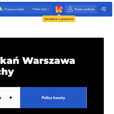
Konto osobiste
Przeprowadzki
Więcej usług
Sprzątanie w prezencie
szkań Warszawa
chy
+
a
Policz koszty