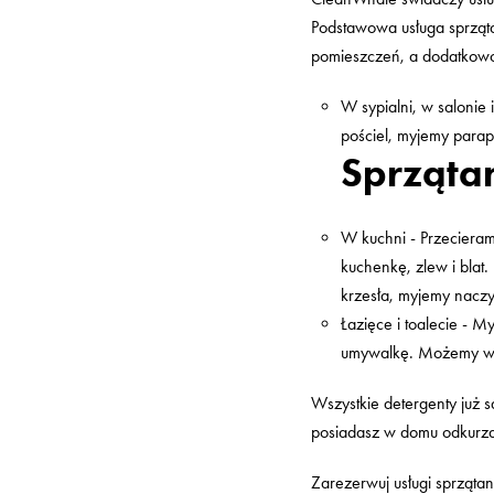
Podstawowa usługa sprząta
pomieszczeń, a dodatkow
W sypialni, w salonie 
pościel, myjemy parape
Sprząta
W kuchni - Przecieram
kuchenkę, zlew i blat.
krzesła, myjemy nacz
Łazięce i toalecie - 
umywalkę. Możemy wrz
Wszystkie detergenty już s
posiadasz w domu odkurza
Zarezerwuj usługi sprząta