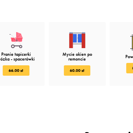
Pranie tapicerki
Mycie okien po
Pow
ózka - spacerówki
remoncie
66.00 zł
60.00 zł