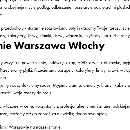
nia obejmuje mycie podług, odkurzanie i przetarcie powierzchni płaski
o:
i przedpokoju - starannie rozstawiamy buty i składamy Twoje rzeczy, ście
ty, kaloryfery, listwy, klamki, drzwi, włączniki, czyścimy lustra, zbieram
nie Warszawa Włochy
y wszystkie powierzchnie, lodówkę, okap, AGD, czy mikrofalówkę, myje
 Przecieramy płytki. Przecieramy parapety, kaloryfery, listwy, drzwi, wył
ynia
Myjemy i dezynfekujemy sedes. Myjemy wannę, armatury, krany i kabiny
ucić Twoje rzeczy do pralki
ą wliczone w cenę, korzystamy z profesjonalnej chemii znanej polskiej ma
cza, możemy też go zabrać za niewielką dodatkową opłatę.
nia w Warszawie na naszej stronie.