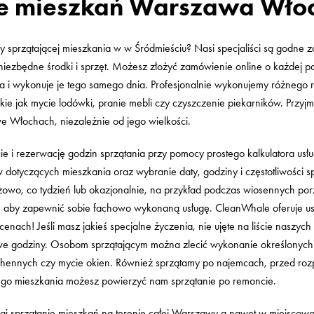
ie mieszkań Warszawa Wło
my sprzątającej mieszkania w w Śródmieściu? Nasi specjaliści są godne z
niezbędne środki i sprzęt. Możesz złożyć zamówienie online o każdej po
a i wykonuje je tego samego dnia. Profesjonalnie wykonujemy różnego
takie jak mycie lodówki, pranie mebli czy czyszczenie piekarników. Prz
e Włochach, niezależnie od jego wielkości.
ie i rezerwację godzin sprzątania przy pomocy prostego kalkulatora usł
otyczących mieszkania oraz wybranie daty, godziny i częstotliwości sp
owo, co tydzień lub okazjonalnie, na przykład podczas wiosennych por
 aby zapewnić sobie fachowo wykonaną usługę. CleanWhale oferuje us
nach! Jeśli masz jakieś specjalne życzenia, nie ujęte na liście naszych
e godziny. Osobom sprzątającym można zlecić wykonanie określonych
uchennych czy mycie okien. Również sprzątamy po najemcach, przed roz
go mieszkania możesz powierzyć nam sprzątanie po remoncie.
i sprzątanie mieszkań na terenie całej Warszawy a nawet w miejscowośc