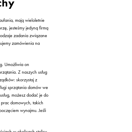
chy
aufania, mają wieloletnie
rzę, jesteśmy jedyną firmą
 rodzaje zadania związane
yjmujemy zamówienia na
ug. Umożliwia on
rzątania. Z naszych usług
ządków: skorzystaj z
ługi sprzątania domów we
 usług, możesz dodać je do
 prac domowych, takich
poczęciem wynajmu. Jeśli
iach w okolicach stolicy.