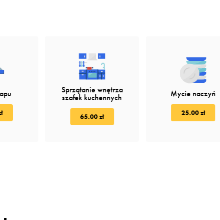
Sprzątanie wnętrza
kapu
Mycie naczyń
szafek kuchennych
ł
25.00 zł
65.00 zł