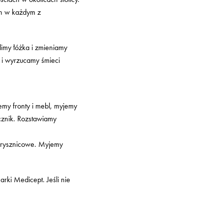
ch w każdym z
limy łóżka i zmieniamy
y i wyrzucamy śmieci
my fronty i mebl, myjemy
ącznik. Rozstawiamy
 prysznicowe. Myjemy
rki Medicept. Jeśli nie