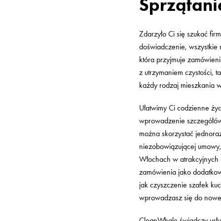
Sprzątan
Zdarzyło Ci się szukać fir
doświadczenie, wszystkie 
która przyjmuje zamówieni
z utrzymaniem czystości, 
każdy rodzaj mieszkania w
Ułatwimy Ci codzienne życ
wprowadzenie szczegółów d
można skorzystać jednoraz
niezobowiązującej umowy,
Włochach w atrakcyjnych ce
zamówienia jako dodatkow
jak czyszczenie szafek k
wprowadzasz się do nowe
CleanWhale świadczy usług