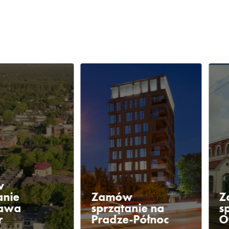
w
anie
Zamów
Z
awa
sprzątanie na
s
r
Pradze-Północ
O