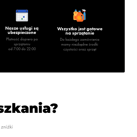
Nasze usługi są
Wszystko jest gotowe
ubezpieczone
na sprzątanie
Płatność dopiero po
Do każdego zamówienia
sprzątaniu
mamy niezbędne środki
od 7:00 do 22:00
czystości oraz sprzęt
eszkania?
zniżki