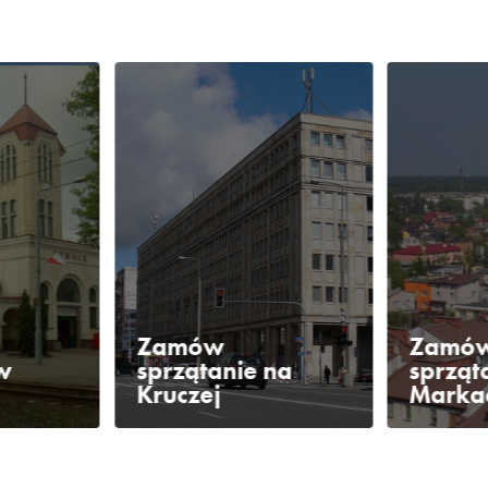
Zamów
Zamó
w
sprzątanie na
sprząt
Kruczej
Marka