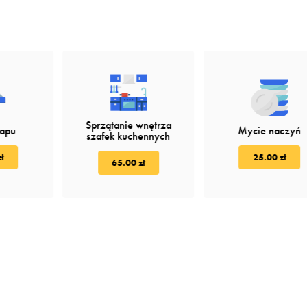
Sprzątanie wnętrza
kapu
Mycie naczyń
szafek kuchennych
ł
25.00 zł
65.00 zł