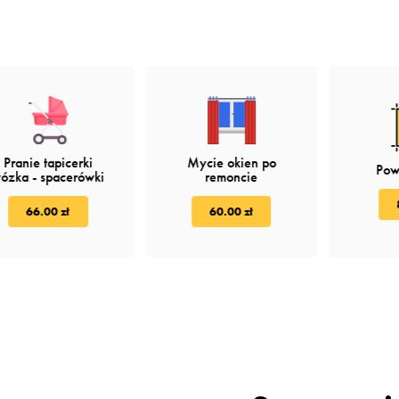
Pranie tapicerki
Mycie okien po
Pow
ózka - spacerówki
remoncie
66.00 zł
60.00 zł