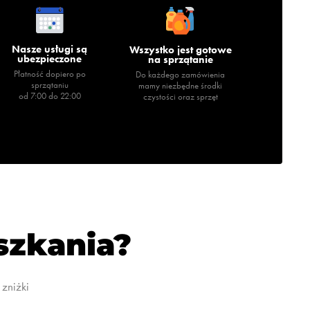
Nasze usługi są
Wszystko jest gotowe
ubezpieczone
na sprzątanie
Płatność dopiero po
Do każdego zamówienia
sprzątaniu
mamy niezbędne środki
od 7:00 do 22:00
czystości oraz sprzęt
eszkania?
zniżki