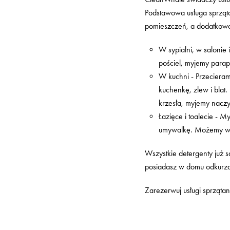
Podstawowa usługa sprząta
pomieszczeń, a dodatkow
W sypialni, w salonie 
pościel, myjemy parape
W kuchni - Przecieram
kuchenkę, zlew i blat.
krzesła, myjemy nacz
Łazięce i toalecie - 
umywalkę. Możemy wrz
Wszystkie detergenty już s
posiadasz w domu odkurza
Zarezerwuj usługi sprząta