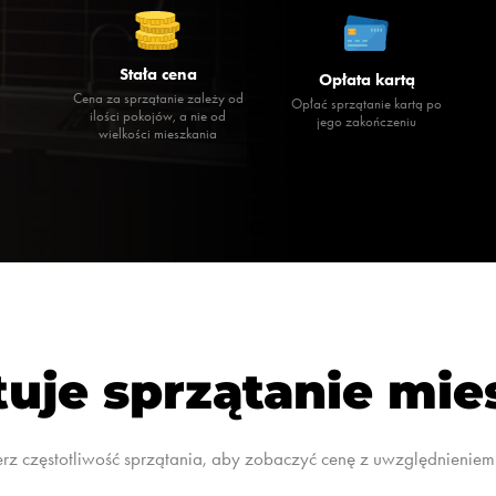
Stała cena
Opłata kartą
Cena za sprzątanie zależy od
Opłać sprzątanie kartą po
ilości pokojów, a nie od
jego zakończeniu
wielkości mieszkania
tuje sprzątanie mi
rz częstotliwość sprzątania, aby zobaczyć cenę z uwzględnieniem 