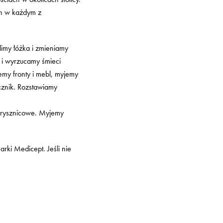
ch w każdym z
limy łóżka i zmieniamy
y i wyrzucamy śmieci
my fronty i mebl, myjemy
ącznik. Rozstawiamy
 prysznicowe. Myjemy
rki Medicept. Jeśli nie