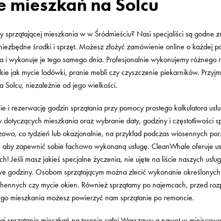
e mieszkań na Solcu
my sprzątającej mieszkania w w Śródmieściu? Nasi specjaliści są godne z
niezbędne środki i sprzęt. Możesz złożyć zamówienie online o każdej po
a i wykonuje je tego samego dnia. Profesjonalnie wykonujemy różnego
takie jak mycie lodówki, pranie mebli czy czyszczenie piekarników. Prz
 Solcu, niezależnie od jego wielkości.
ie i rezerwację godzin sprzątania przy pomocy prostego kalkulatora usł
otyczących mieszkania oraz wybranie daty, godziny i częstotliwości sp
owo, co tydzień lub okazjonalnie, na przykład podczas wiosennych por
 aby zapewnić sobie fachowo wykonaną usługę. CleanWhale oferuje us
h! Jeśli masz jakieś specjalne życzenia, nie ujęte na liście naszych usł
e godziny. Osobom sprzątającym można zlecić wykonanie określonych
uchennych czy mycie okien. Również sprzątamy po najemcach, przed roz
go mieszkania możesz powierzyć nam sprzątanie po remoncie.
i sprzątanie mieszkań na terenie całej Warszawy a nawet w miejscowośc