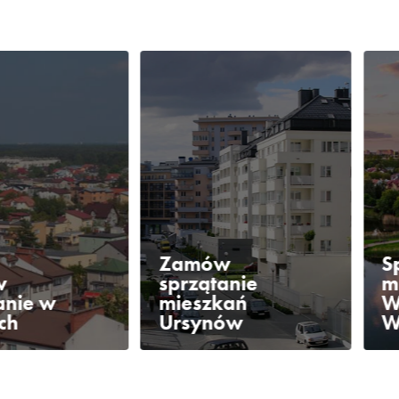
Zamów
S
w
sprzątanie
m
anie w
mieszkań
W
ch
Ursynów
W