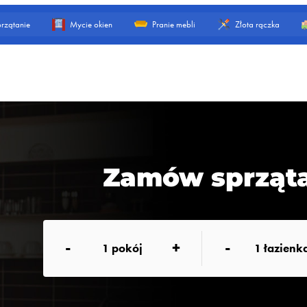
rzątanie
Mycie okien
Pranie mebli
Złota rączka
Zamów sprząta
-
+
-
1
pokój
1
łazienk