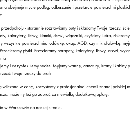
nia obejmuje mycie podług, odkurzanie i przetarcie powierzchni płaski
o:
i przedpokoju - starannie rozstawiamy buty i składamy Twoje rzeczy, ście
ty, kaloryfery, listwy, klamki, drzwi, włączniki, czyścimy lustra, zbieram
y wszystkie powierzchnie, lodówkę, okap, AGD, czy mikrofalówkę, myje
 Przecieramy płytki. Przecieramy parapety, kaloryfery, listwy, drzwi, wył
ynia
Myjemy i dezynfekujemy sedes. Myjemy wannę, armatury, krany i kabiny
ucić Twoje rzeczy do pralki
ą wliczone w cenę, korzystamy z profesjonalnej chemii znanej polskiej ma
cza, możemy też go zabrać za niewielką dodatkową opłatę.
nia w Warszawie na naszej stronie.