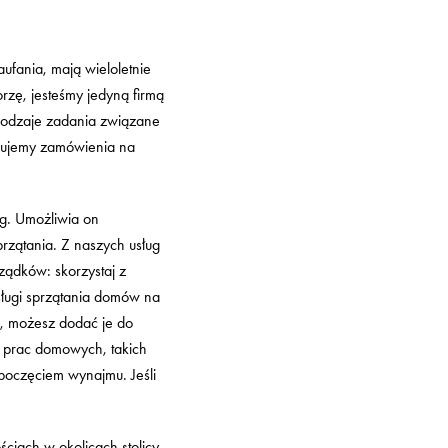
aufania, mają wieloletnie
rzę, jesteśmy jedyną firmą
 rodzaje zadania związane
yjmujemy zamówienia na
ug. Umożliwia on
rzątania. Z naszych usług
ządków: skorzystaj z
ługi sprzątania domów na
ug, możesz dodać je do
 prac domowych, takich
poczęciem wynajmu. Jeśli
iach w okolicach stolicy.