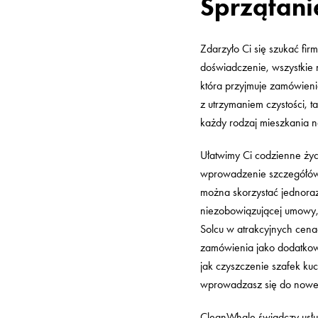
Sprzątani
Zdarzyło Ci się szukać fir
doświadczenie, wszystkie 
która przyjmuje zamówieni
z utrzymaniem czystości, 
każdy rodzaj mieszkania na
Ułatwimy Ci codzienne życ
wprowadzenie szczegółów d
można skorzystać jednoraz
niezobowiązującej umowy,
Solcu w atrakcyjnych cenac
zamówienia jako dodatkow
jak czyszczenie szafek k
wprowadzasz się do nowe
CleanWhale świadczy usług