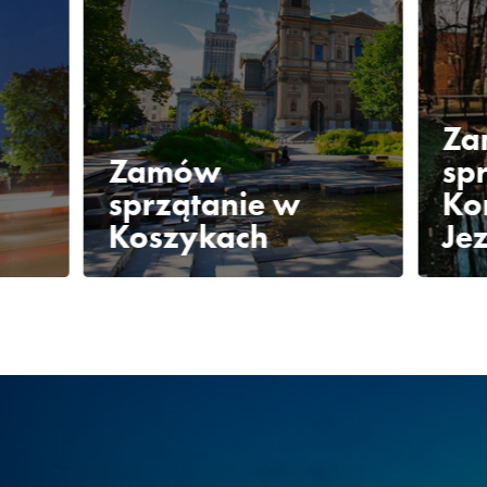
Z
Zamów
sp
sprzątanie w
Ko
Koszykach
Jez