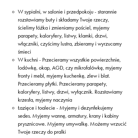
W sypialni, w salonie i przedpokoju - starannie
rozstawiamy buty i składamy Twoje rzeczy,
ścielimy łóżka i zmieniamy pościel, myjemy
parapety, kaloryfery, listwy, klamki, drzwi,
włączniki, czyścimy lustra, zbieramy i wyrzucamy
śmieci
W kuchni - Przecieramy wszystkie powierzchnie,
lodówkę, okap, AGD, czy mikrofalówkę, myjemy
fronty i mebl, myjemy kuchenkę, zlew i blat.
Przecieramy płytki. Przecieramy parapety,
kaloryfery, listwy, drzwi, wyłącznik. Rozstawiamy
krzesła, myjemy naczynia
Łazięce i toalecie - Myjemy i dezynfekujemy
sedes. Myjemy wannę, armatury, krany i kabiny
prysznicowe. Myjemy umywalkę. Możemy wrzucić
Twoje rzeczy do pralki