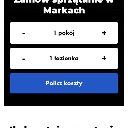
Markach
-
+
1
pokój
-
+
1
łazienka
Policz koszty