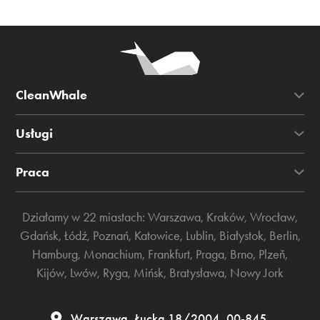
CleanWhale
Usługi
Praca
Działamy w 22 miastach:
Warszawa
,
Kraków
,
Wrocław
,
Gdańsk
,
Łódź
,
Poznań
,
Katowice
,
Lublin
,
Białystok
,
Berlin
,
Hamburg
,
Monachium
,
Frankfurt
,
Praga
,
Brno
,
Plzeň
,
Kijów
,
Lwów
,
Ryga
,
Mińsk
,
Bratysława
,
Nowy Jork
Warszawa, Łucka 18/2004, 00-845