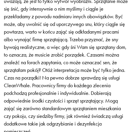
uważają, że jest to tylko wytwór wyobraźni. Sprzątanie może
się śnić, gdy intensywnie o nim myślimy i ciągle je
przekładamy z powodu nadmiaru innych obowiązków. Być
może, aby uwolnić się od uporczywego snu, który ciągle się
powtarza, warto w końcu zająć się odkładanymi pracami
albo wynająć firmę sprzątającą. Trzeba przyznać, że sny
bywają realistyczne, a więc gdy śni Wam się sprzątany dom,
to oznacza, że musicie zrobić porządek. Czasami można
znaleźć na forach zapytania, co może oznaczać sen, że
sprzątałam pokój? Otóż interpretacja może być tylko jedna.
Czas na porządki! Na pewno dobrze sprawdzą się usługi
CleanWhale. Pracownicy firmy do każdego zlecenia
podchodzą profesjonalnie i indywidualnie. Dobierają
odpowiednie środki czystości i sprzęt sprzątający. Mogą
zająć się zarówno standardowym sprzątaniem mieszkania
czy pokoju, czy siedziby firmy, jak również świadczą usługi
dodatkowe takie jak odgrzybianie i dezynfekcja
pomieszczeń.