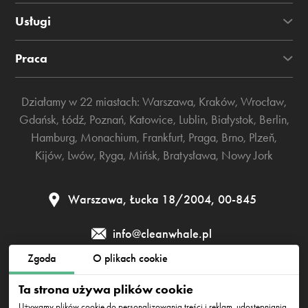
Usługi
Praca
Działamy w 22 miastach:
Warszawa
,
Kraków
,
Wrocław
,
Gdańsk
,
Łódź
,
Poznań
,
Katowice
,
Lublin
,
Białystok
,
Berlin
,
Hamburg
,
Monachium
,
Frankfurt
,
Praga
,
Brno
,
Plzeň
,
Kijów
,
Lwów
,
Ryga
,
Mińsk
,
Bratysława
,
Nowy Jork
Warszawa, Łucka 18/2004, 00-845
info@cleanwhale.pl
Zgoda
O plikach cookie
Regulamin
Polityka prywatności
Polityka cookies
Ta strona używa plików cookie
Używamy plików cookie do personalizowania treści i reklam, udostępniania