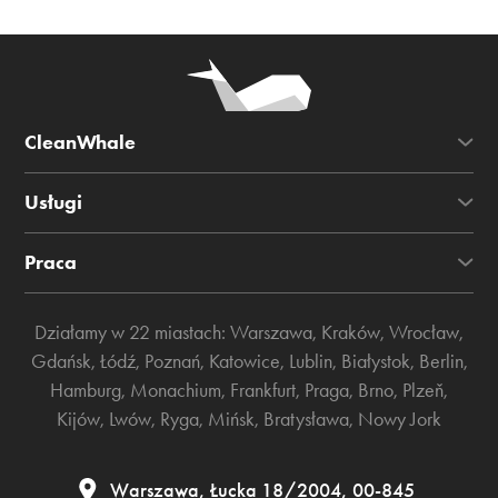
CleanWhale
Usługi
Praca
Działamy w 22 miastach:
Warszawa
,
Kraków
,
Wrocław
,
Gdańsk
,
Łódź
,
Poznań
,
Katowice
,
Lublin
,
Białystok
,
Berlin
,
Hamburg
,
Monachium
,
Frankfurt
,
Praga
,
Brno
,
Plzeň
,
Kijów
,
Lwów
,
Ryga
,
Mińsk
,
Bratysława
,
Nowy Jork
Warszawa, Łucka 18/2004, 00-845