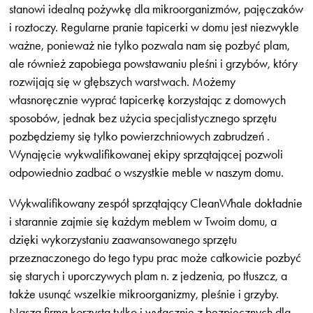
stanowi idealną pożywkę dla mikroorganizmów, pajęczaków
i roztoczy. Regularne pranie tapicerki w domu jest niezwykle
ważne, ponieważ nie tylko pozwala nam się pozbyć plam,
ale również zapobiega powstawaniu pleśni i grzybów, który
rozwijają się w głębszych warstwach. Możemy
własnoręcznie wyprać tapicerkę korzystając z domowych
sposobów, jednak bez użycia specjalistycznego sprzętu
pozbędziemy się tylko powierzchniowych zabrudzeń .
Wynajęcie wykwalifikowanej ekipy sprzątającej pozwoli
odpowiednio zadbać o wszystkie meble w naszym domu.
Wykwalifikowany zespół sprzątający CleanWhale dokładnie
i starannie zajmie się każdym meblem w Twoim domu, a
dzięki wykorzystaniu zaawansowanego sprzętu
przeznaczonego do tego typu prac może całkowicie pozbyć
się starych i uporczywych plam n. z jedzenia, po tłuszcz, a
także usunąć wszelkie mikroorganizmy, pleśnie i grzyby.
Nasza firma korzysta tylko i wyłącznie z bezpiecznych dla