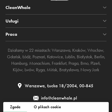
CleanWhale
Usługi
Praca
Działamy w 22 miastach:
Warszawa
,
Kraków
,
Wrocław
,
Gdańsk
,
Łódź
,
Poznań
,
Katowice
,
Lublin
,
Białystok
,
Berlin
,
Hamburg
,
Monachium
,
Frankfurt
,
Praga
,
Brno
,
Plzeň
,
Kijów
,
Lwów
,
Ryga
,
Mińsk
,
Bratysława
,
Nowy Jork
Warszawa, Łucka 18/2004, 00-845
info@cleanwhale.pl
Zgoda
O plikach cookie