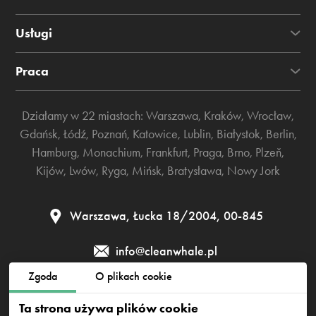
Usługi
Praca
Działamy w 22 miastach:
Warszawa
,
Kraków
,
Wrocław
,
Gdańsk
,
Łódź
,
Poznań
,
Katowice
,
Lublin
,
Białystok
,
Berlin
,
Hamburg
,
Monachium
,
Frankfurt
,
Praga
,
Brno
,
Plzeň
,
Kijów
,
Lwów
,
Ryga
,
Mińsk
,
Bratysława
,
Nowy Jork
Warszawa, Łucka 18/2004, 00-845
info@cleanwhale.pl
Zgoda
O plikach cookie
Regulamin
Polityka prywatności
Polityka cookies
Ta strona używa plików cookie