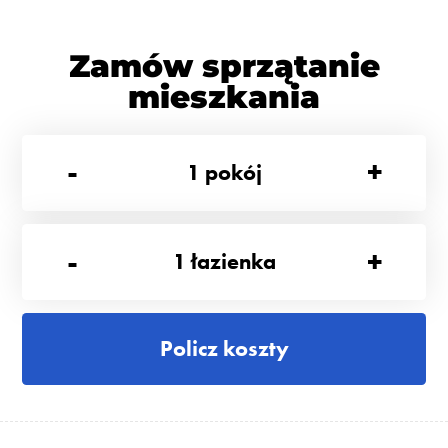
Zamów sprzątanie
mieszkania
-
+
1
pokój
-
+
1
łazienka
Policz koszty