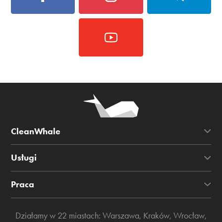
CleanWhale
Usługi
Praca
Działamy w 22 miastach:
Warszawa
,
Kraków
,
Wrocław
,