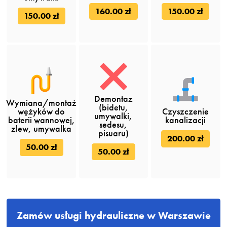
160.00 zł
150.00 zł
150.00 zł
Demontaz
Wymiana/montaż
(bidetu,
wężyków do
Czyszczenie
umywalki,
baterii wannowej,
kanalizacji
sedesu,
zlew, umywalka
pisuaru)
200.00 zł
50.00 zł
50.00 zł
Zamów usługi hydrauliczne w Warszawie