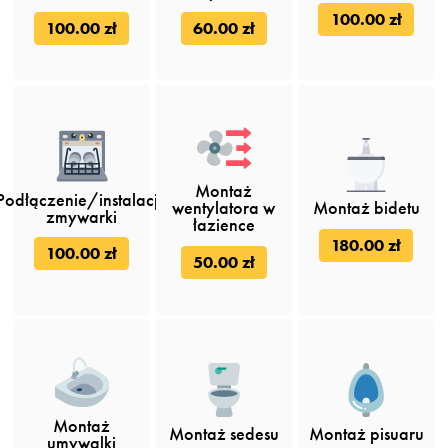
100.00 zł
100.00 zł
60.00 zł
Montaż
Podłączenie/instalacja
wentylatora w
Montaż bidetu
zmywarki
łazience
180.00 zł
100.00 zł
50.00 zł
Montaż
Montaż sedesu
Montaż pisuaru
umywalki