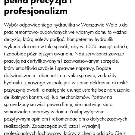
profesjonalizm
Wybór odpowiedniego hydraulika w Warszawie Wola u do
prac remontowo-budowlanych we własnym domu to ważna
decyzja, którą należy podjąć. Kompetentny hydraulik
wykona zlecenie w taki sposób, aby w 100% usunąć usterkę
i zapobiec późniejszym awariom. Nasi serwisanci zawsze
pracują na certyfikowanym i zaawansowanym sprzęcie,
który umożliwia szybkie i sprawne naprawy. Bogate
doświadczenie i obecność na rynku sprawia, że każdy
hydraulik z naszego zespołu jest w stanie dokładnie określić
przyczynę awarii, a następnie usunąć usterkę bez naruszania
delikatnych konstrukcji lub mechanizmów. Postaw na
sprawdzony serwis i pewną firmę, nie martwiąc się o
samodzielne naprawy w domu. Zaufaj wyłącznie
pozytywnym opiniom i rekomendacjom o dotychczasowych
realizacjach. Zaoszczędź swój czas i wynajmij
profesjonalnych fachowców, którzy z chęcią odciążą Cię z