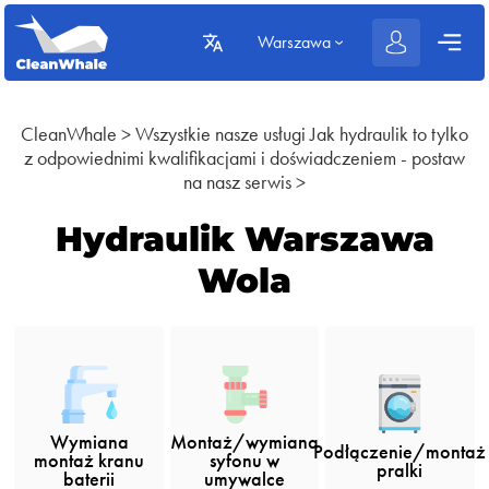
Warszawa
CleanWhale
>
Wszystkie nasze usługi
Jak hydraulik to tylko
z odpowiednimi kwalifikacjami i doświadczeniem - postaw
na nasz serwis
>
Hydraulik Warszawa
Wola
Wymiana
Montaż/wymiana
Podłączenie/montaż
montaż kranu
syfonu w
pralki
baterii
umywalce