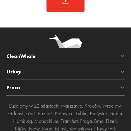
CleanWhale
Usługi
Praca
Działamy w 22 miastach:
Warszawa
,
Kraków
,
Wrocław
,
Gdańsk
,
Łódź
,
Poznań
,
Katowice
,
Lublin
,
Białystok
,
Berlin
,
Hamburg
,
Monachium
,
Frankfurt
,
Praga
,
Brno
,
Plzeň
,
Kijów
,
Lwów
,
Ryga
,
Mińsk
,
Bratysława
,
Nowy Jork