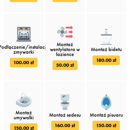
Montaż
Podłączenie/instalacja
wentylatora w
Montaż bidetu
zmywarki
łazience
180.00 zł
100.00 zł
50.00 zł
Montaż
Montaż sedesu
Montaż pisuaru
umywalki
160.00 zł
150.00 zł
150.00 zł