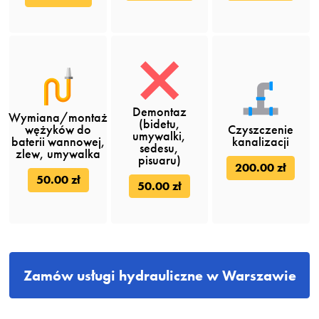
Demontaz
Wymiana/montaż
(bidetu,
wężyków do
Czyszczenie
umywalki,
baterii wannowej,
kanalizacji
sedesu,
zlew, umywalka
pisuaru)
200.00 zł
50.00 zł
50.00 zł
Zamów usługi hydrauliczne w Warszawie