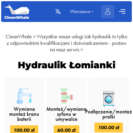
Warszawa
CleanWhale
>
Wszystkie nasze usługi
Jak hydraulik to tylko
z odpowiednimi kwalifikacjami i doświadczeniem - postaw
na nasz serwis
>
Hydraulik Łomianki
Wymiana
Montaż/wymiana
Podłączenie/montaż
montaż kranu
syfonu w
pralki
baterii
umywalce
100.00 zł
100.00 zł
60.00 zł