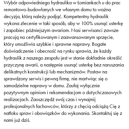
Wybór odpowiedniego hydraulika w Łomiankach u do prac
remontowo-budowlanych we własnym domu to ważna
decyzja, którą należy podjąć. Kompetentny hydraulik
wykona zlecenie w taki sposób, aby w 100% usunąć usterkę
i zapobiec późniejszym awariom. Nasi serwisanci zawsze
pracują na certyfikowanym i zaawansowanym sprzęcie,
który umożliwia szybkie i sprawne naprawy. Bogate
doświadczenie i obecność na rynku sprawia, że każdy
hydraulik z naszego zespołu jest w stanie dokładnie określić
przyczynę awarii, a następnie usunąć usterkę bez naruszania
delikatnych konstrukcji lub mechanizmów. Postaw na
sprawdzony serwis i pewną firmę, nie martwiąc się o
samodzielne naprawy w domu. Zaufaj wyłącznie
pozytywnym opiniom i rekomendacjom o dotychczasowych
realizacjach. Zaoszczędź swój czas i wynajmij
profesjonalnych fachowców, którzy z chęcią odciążą Cię z
natłoku spraw i obowiązków do wykonania. Skontaktuj się z
nami już dziś.