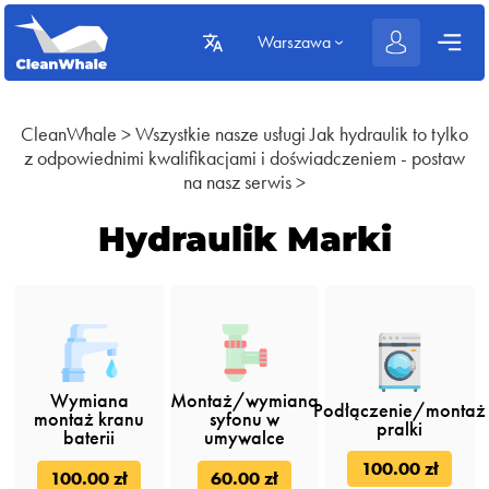
Warszawa
CleanWhale
>
Wszystkie nasze usługi
Jak hydraulik to tylko
z odpowiednimi kwalifikacjami i doświadczeniem - postaw
na nasz serwis
>
Hydraulik Marki
Wymiana
Montaż/wymiana
Podłączenie/montaż
montaż kranu
syfonu w
pralki
baterii
umywalce
100.00 zł
100.00 zł
60.00 zł