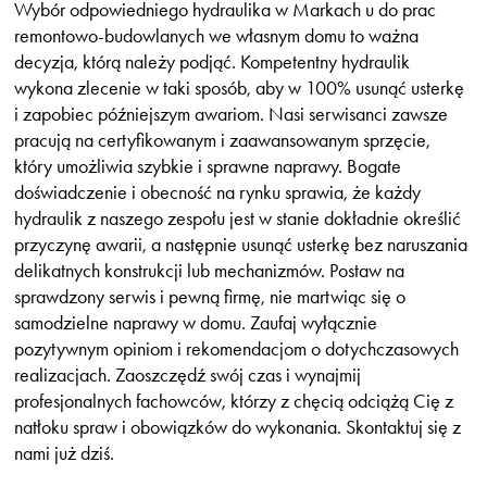
Wybór odpowiedniego hydraulika w Markach u do prac
remontowo-budowlanych we własnym domu to ważna
decyzja, którą należy podjąć. Kompetentny hydraulik
wykona zlecenie w taki sposób, aby w 100% usunąć usterkę
i zapobiec późniejszym awariom. Nasi serwisanci zawsze
pracują na certyfikowanym i zaawansowanym sprzęcie,
który umożliwia szybkie i sprawne naprawy. Bogate
doświadczenie i obecność na rynku sprawia, że każdy
hydraulik z naszego zespołu jest w stanie dokładnie określić
przyczynę awarii, a następnie usunąć usterkę bez naruszania
delikatnych konstrukcji lub mechanizmów. Postaw na
sprawdzony serwis i pewną firmę, nie martwiąc się o
samodzielne naprawy w domu. Zaufaj wyłącznie
pozytywnym opiniom i rekomendacjom o dotychczasowych
realizacjach. Zaoszczędź swój czas i wynajmij
profesjonalnych fachowców, którzy z chęcią odciążą Cię z
natłoku spraw i obowiązków do wykonania. Skontaktuj się z
nami już dziś.