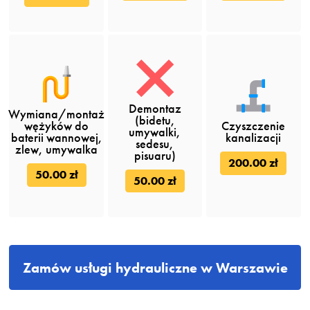
Demontaz
Wymiana/montaż
(bidetu,
wężyków do
Czyszczenie
umywalki,
baterii wannowej,
kanalizacji
sedesu,
zlew, umywalka
pisuaru)
200.00 zł
50.00 zł
50.00 zł
Zamów usługi hydrauliczne w Warszawie