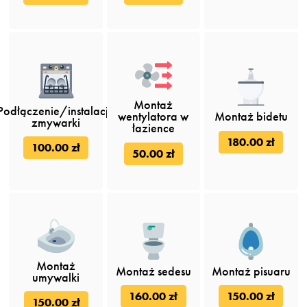
Montaż
Podłączenie/instalacja
wentylatora w
Montaż bidetu
zmywarki
łazience
180.00 zł
100.00 zł
50.00 zł
Montaż
Montaż sedesu
Montaż pisuaru
umywalki
160.00 zł
150.00 zł
150.00 zł