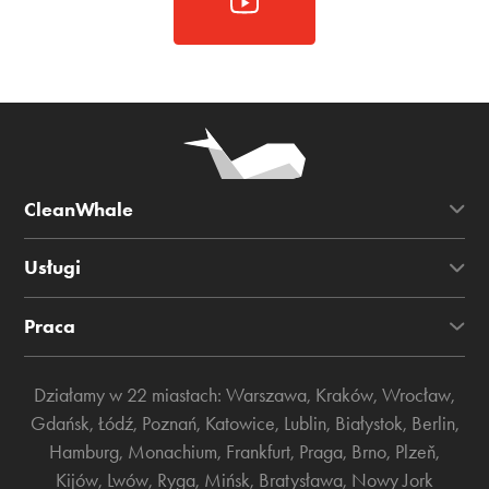
CleanWhale
Usługi
Praca
Działamy w 22 miastach:
Warszawa
,
Kraków
,
Wrocław
,
Gdańsk
,
Łódź
,
Poznań
,
Katowice
,
Lublin
,
Białystok
,
Berlin
,
Hamburg
,
Monachium
,
Frankfurt
,
Praga
,
Brno
,
Plzeň
,
Kijów
,
Lwów
,
Ryga
,
Mińsk
,
Bratysława
,
Nowy Jork