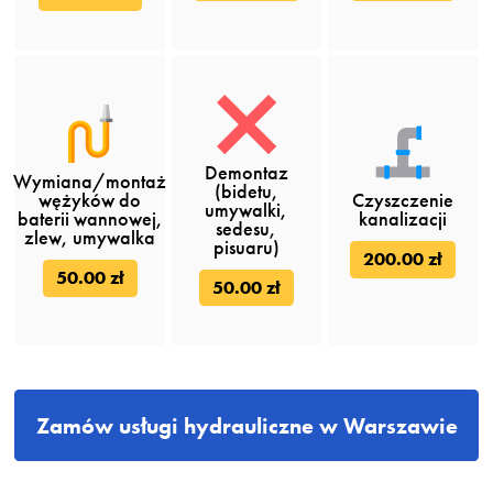
Demontaz
Wymiana/montaż
(bidetu,
wężyków do
Czyszczenie
umywalki,
baterii wannowej,
kanalizacji
sedesu,
zlew, umywalka
pisuaru)
200.00 zł
50.00 zł
50.00 zł
Zamów usługi hydrauliczne w Warszawie