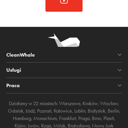
CleanWhale
Usługi
Praca
Działamy w 22 miastach:
Warszawa
,
Kraków
,
Wrocław
,
Gdańsk
,
Łódź
,
Poznań
,
Katowice
,
Lublin
,
Białystok
,
Berlin
,
Hamburg
,
Monachium
,
Frankfurt
,
Praga
,
Brno
,
Plzeň
,
Kijów
,
Lwów
,
Ryga
,
Mińsk
,
Bratysława
,
Nowy Jork