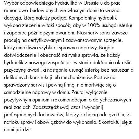
Wybór odpowiedniego hydraulika w Ursusie u do prac
remontowo-budowlanych we własnym domu to ważna
decyzja, którą należy podjąć. Kompetentny hydraulik
wykona zlecenie w taki sposób, aby w 100% usunąć usterkę
i zapobiec późniejszym awariom. Nasi serwisanci zawsze
pracują na certyfikowanym i zaawansowanym sprzęcie,
który umożliwia szybkie i sprawne naprawy. Bogate
doświadczenie i obecność na rynku sprawia, że każdy
hydraulik z naszego zespołu jest w stanie dokładnie określić
przyczynę awarii, a następnie usunąć usterkę bez naruszania
delikatnych konstrukcji lub mechanizmów. Postaw na
sprawdzony serwis i pewną firmę, nie martwiąc się o
samodzielne naprawy w domu. Zaufaj wyłącznie
pozytywnym opiniom i rekomendacjom o dotychczasowych
realizacjach. Zaoszczędź swój czas i wynajmij
profesjonalnych fachowców, którzy z chęcią odciążą Cię z
natłoku spraw i obowiązków do wykonania. Skontaktuj się z
nami już dziś.