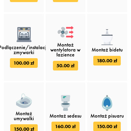
Montaż
Podłączenie/instalacja
wentylatora w
Montaż bidetu
zmywarki
łazience
180.00 zł
100.00 zł
50.00 zł
Montaż
Montaż sedesu
Montaż pisuaru
umywalki
160.00 zł
150.00 zł
150.00 zł