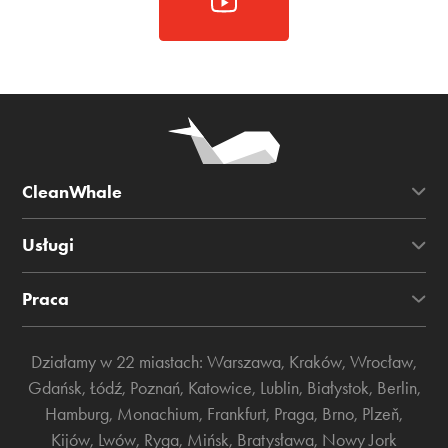
CleanWhale
Usługi
Praca
Działamy w 22 miastach:
Warszawa
,
Kraków
,
Wrocław
,
Gdańsk
,
Łódź
,
Poznań
,
Katowice
,
Lublin
,
Białystok
,
Berlin
,
Hamburg
,
Monachium
,
Frankfurt
,
Praga
,
Brno
,
Plzeň
,
Kijów
,
Lwów
,
Ryga
,
Mińsk
,
Bratysława
,
Nowy Jork