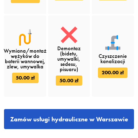
Demontaz
Wymiana/montaż
(bidetu,
wężyków do
Czyszczenie
umywalki,
baterii wannowej,
kanalizacji
sedesu,
zlew, umywalka
pisuaru)
200.00 zł
50.00 zł
50.00 zł
Zamów usługi hydrauliczne w Warszawie