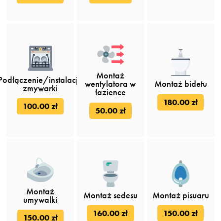
Montaż
Podłączenie/instalacja
wentylatora w
Montaż bidetu
zmywarki
łazience
180.00 zł
100.00 zł
50.00 zł
Montaż
Montaż sedesu
Montaż pisuaru
umywalki
160.00 zł
150.00 zł
150.00 zł