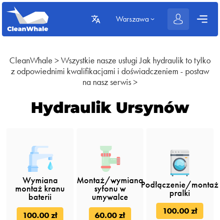
Warszawa
CleanWhale
>
Wszystkie nasze usługi
Jak hydraulik to tylko
z odpowiednimi kwalifikacjami i doświadczeniem - postaw
na nasz serwis
>
Hydraulik Ursynów
Wymiana
Montaż/wymiana
Podłączenie/montaż
montaż kranu
syfonu w
pralki
baterii
umywalce
100.00 zł
100.00 zł
60.00 zł